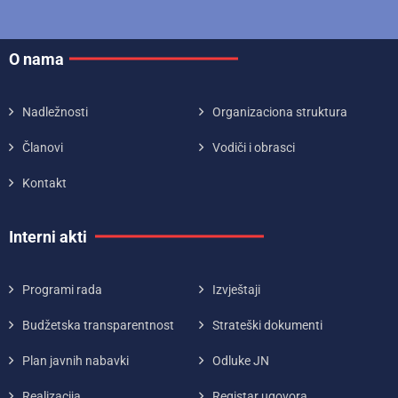
O nama
Nadležnosti
Organizaciona struktura
Članovi
Vodiči i obrasci
Kontakt
Interni akti
Programi rada
Izvještaji
Budžetska transparentnost
Strateški dokumenti
Plan javnih nabavki
Odluke JN
Realizacija
Registar ugovora