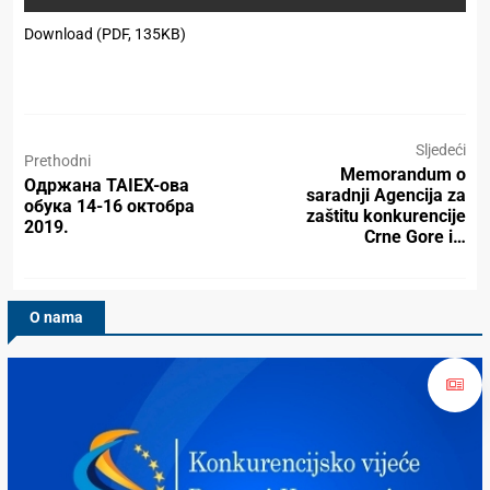
Download (PDF, 135KB)
Sljedeći
Prethodni
Memorandum o
Одржана TAIEX-ова
saradnji Agencija za
обука 14-16 октобра
zaštitu konkurencije
2019.
Crne Gore i…
O nama