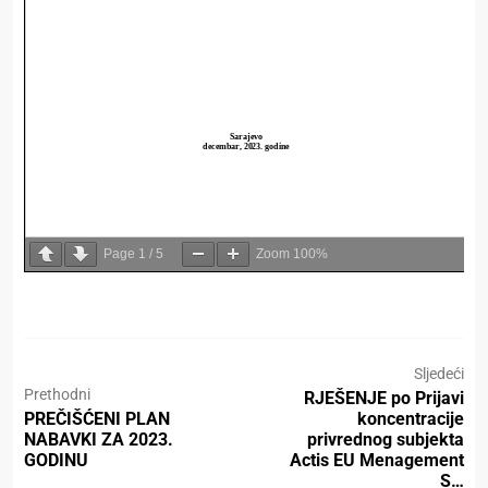
Page
1
/
5
Zoom
100%
Sljedeći
Prethodni
RJEŠENJE po Prijavi
PREČIŠĆENI PLAN
koncentracije
NABAVKI ZA 2023.
privrednog subjekta
GODINU
Actis EU Menagement
S…