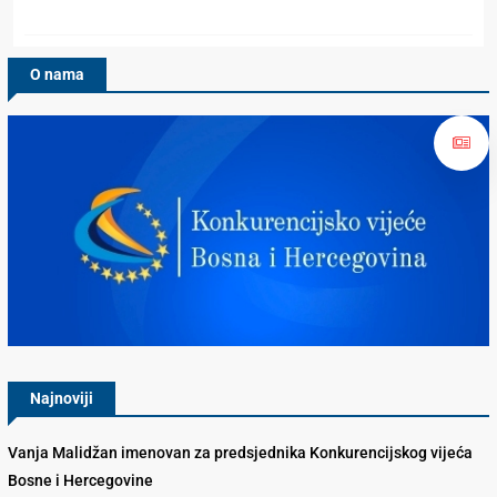
O nama
Konkurencijsko Vijeće BiH
Najnoviji
Vanja Malidžan imenovan za predsjednika Konkurencijskog vijeća
Bosne i Hercegovine