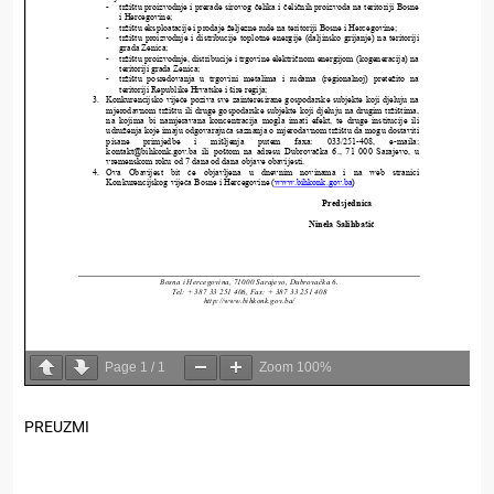
Page
1
/
1
Zoom
100%
PREUZMI