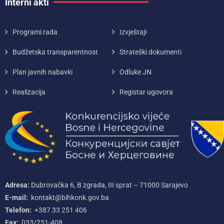
Interni akti
Programi rada
Izvještaji
Budžetska transparentnost
Strateški dokumenti
Plan javnih nabavki
Odluke JN
Realizacija
Registar ugovora
Adresa:
Dubrovačka 6, B zgrada, III sprat – 71000‌ Sarajevo
E-mail:
kontakt@bihkonk.gov.ba
Telefon:
+387‌ 33‌ 251‌ 406
Fax:
033/251-408