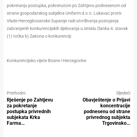
pokretanju postupka, pokrenutom po Zahtjevu podnesenom od
strane gospodarskog subjekta Unifarm d.o.o. Lukavac protiv
Vlade Hercegbosanske županije radi utvrđivanja postojanja
zabranjenih konkurencijskih djelovanja u smislu članka 4. stavak
(1) točka b) Zakona o konkurenciji.
Konkurencijsko vijeće Bosne i Hercegovine
Prethodni
Sljedeći
Rješenje po Zahtjevu
Obavještenje o Prijavi
za pokretanje
koncentracije
postupka privrednih
podnesenu od strane
subjekata Krka
privrednog subjekta
Farma…
Trgovinsko…