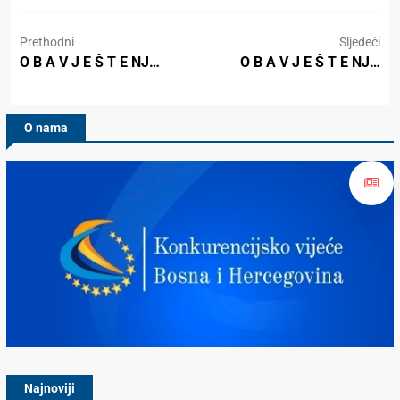
Prethodni
Sljedeći
O B A V J E Š T E NJ…
O B A V J E Š T E NJ…
O nama
Konkurencijsko Vijeće BiH
Najnoviji