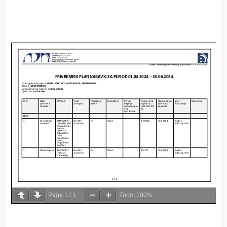
Page
1
/
1
Zoom
100%