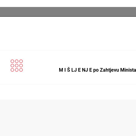
M I Š LJ E NJ E po Zahtjevu Minist