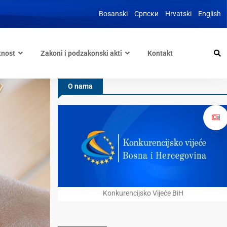
Bosanski
Српски
Hrvatski
English
tnost
Zakoni i podzakonski akti
Kontakt
O nama
Konkurencijsko Vijeće BiH