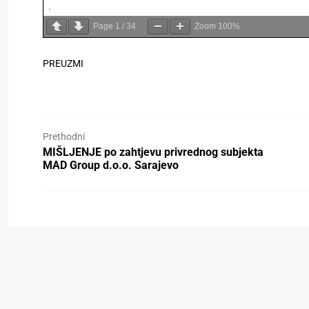
Page
1
/
34
Zoom
100%
PREUZMI
Prethodni
MIŠLJENJE po zahtjevu privrednog subjekta
MAD Group d.o.o. Sarajevo