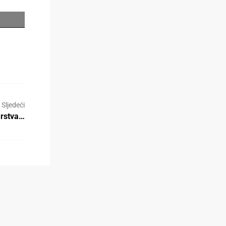
Sljedeći
arstva…