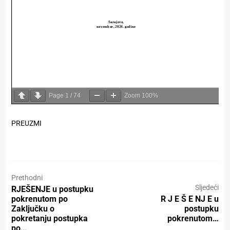
Page
1
/
74
Zoom
100%
PREUZMI
Prethodni
Sljedeći
RJEŠENJE u postupku
pokrenutom po
R J E Š E NJ E u
Zaključku o
postupku
pokretanju postupka
pokrenutom…
po…