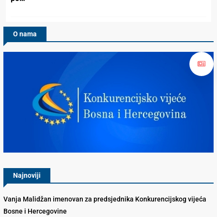
O nama
Konkurencijsko Vijeće BiH
Najnoviji
Vanja Malidžan imenovan za predsjednika Konkurencijskog vijeća
Bosne i Hercegovine