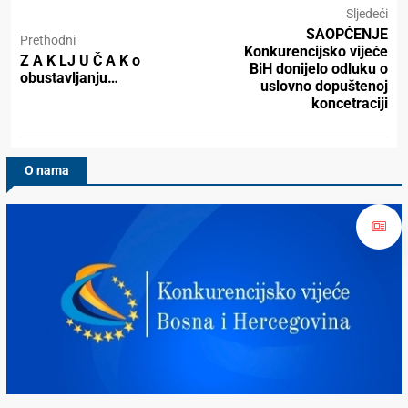
Sljedeći
SAOPĆENJE
Prethodni
Konkurencijsko vijeće
Z A K LJ U Č A K o
BiH donijelo odluku o
obustavljanju…
uslovno dopuštenoj
koncetraciji
O nama
Konkurencijsko Vijeće BiH