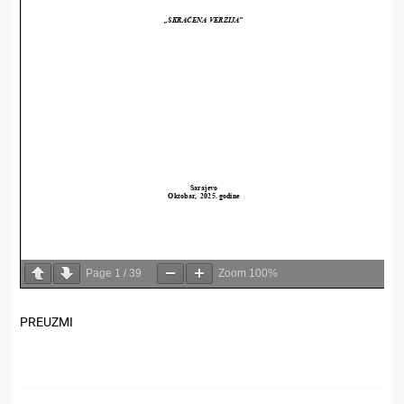
Page
1
/
39
Zoom
100%
PREUZMI