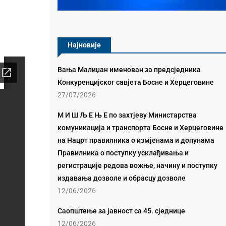
Најновије
Вања Малиџан именован за предсједника
Конкуренцијског савјета Босне и Херцеговине
27/07/2026
М И Ш Љ Е Њ Е по захтјеву Министарства
комуникација и транспорта Босне и Херцеговине
на Нацрт правилника о измјенама и допунама
Правилника о поступку усклађивања и
регистрације редова вожње, начину и поступку
издавања дозволе и обрасцу дозволе
12/06/2026
Саопштење за јавност са 45. сједнице
12/06/2026