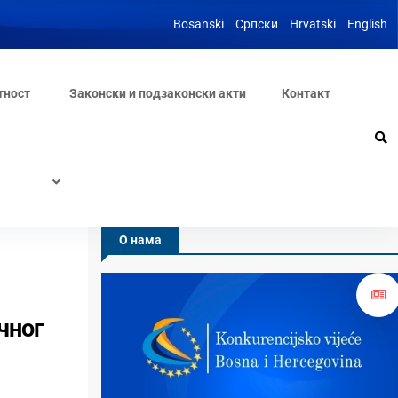
Bosanski
Српски
Hrvatski
English
тност
Законски и подзаконски акти
Контакт
О нама
чног