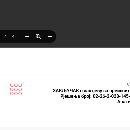
С
ЗАКЉУЧАК о захтјеву за преиспи
Рјешења број: 02-26-2-028-145-
Апат