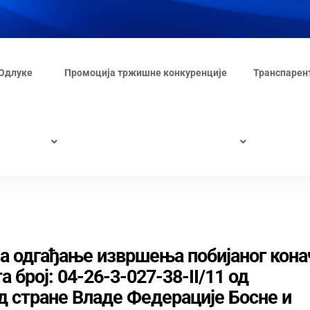
Одлуке
Промоција тржишне конкуренције
Транспарен
а одгађање извршења побијаног кона
 број: 04-26-3-027-38-II/11 од
од стране Владе Федерације Босне и