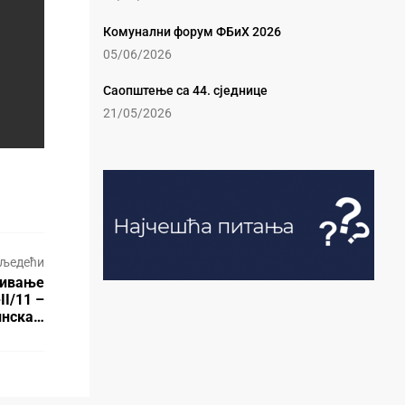
Комунални форум ФБиХ 2026
05/06/2026
Саопштење са 44. сједнице
21/05/2026
љедећи
тивање
II/11 –
инска…