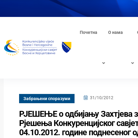
Почетна
О нама
31/10/2012
Забрањени споразуми
РЈЕШЕЊЕ о одбијању Захтјева з
Рјешења Конкуренцијског савјета
04.10.2012. године поднесеног 