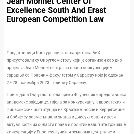
Jean Monnet Center Of
Excellence South And Erast
European Competition Law
Представници Конкуренцијског савјетника БиХ
присустовали су Округлом столу који је организан као дио
пројекта Jean Monnet центра за право конкуренције у
сарадњи са Правним факултетом у Сарајеву који је одржан
27-28. новембра 2023. године у Сарајеву.
Првог дана Округлог стола преко 40 учесника представника
академске заједнице, тијела за конкуренцију, адвокатских и
финасниских институција из Хрватске, Босне и Херцеговине
и Србије су размјењивали знања и диксуктовали у вези
актуалности из области права и политике заштите тржишне
конкуренције у Европској унији и земљама централне и