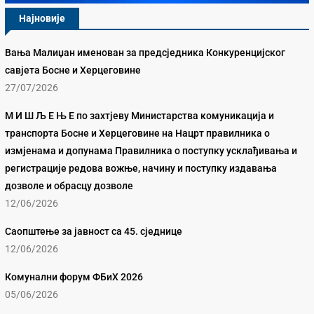
Најновије
Вања Малиџан именован за предсједника Конкуренцијског
савјета Босне и Херцеговине
27/07/2026
М И Ш Љ Е Њ Е по захтјеву Министарства комуникација и
транспорта Босне и Херцеговине на Нацрт правилника о
измјенама и допунама Правилника о поступку усклађивања и
регистрације редова вожње, начину и поступку издавања
дозволе и обрасцу дозволе
12/06/2026
Саопштење за јавност са 45. сједнице
12/06/2026
Комунални форум ФБиХ 2026
05/06/2026