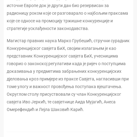
источне Европе док је други дан био резервисан за
радионицу роком које се разговарало о најбољим праксама
које се односе на промоцију тржишне конкуренције и
стратегије усклађености законодавства.
Магистар правних наука Марко Грубешић, стручни сурадник
Конкуренцијског савјета БиХ, својим излагањем је као
представник Конкуренцијског савјета БиХ, учесницима
говорио о законској регулативи када је ријеч о поступцима
доказивања у предметима забрањених конкуренцијских
дјеловања кроз примјере из праксе Савјета, нагласивши при
томе улогу и важност провођења поступака вјештачења.
Округлом столу присуствовали су члан Конкуренцијског
савјета Иво Јеркић, те савјетнице Аида Мујагић, Анеса
Омерефендић и Лејла Шаковић Карић.