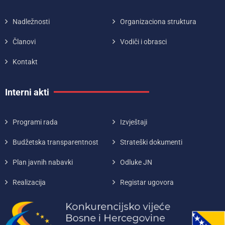
Nadležnosti
Organizaciona struktura
Članovi
Vodiči i obrasci
Kontakt
Interni akti
Programi rada
Izvještaji
Budžetska transparentnost
Strateški dokumenti
Plan javnih nabavki
Odluke JN
Realizacija
Registar ugovora