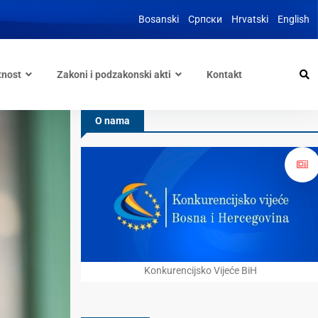
Bosanski
Српски
Hrvatski
English
tnost
Zakoni i podzakonski akti
Kontakt
O nama
Konkurencijsko Vijeće BiH