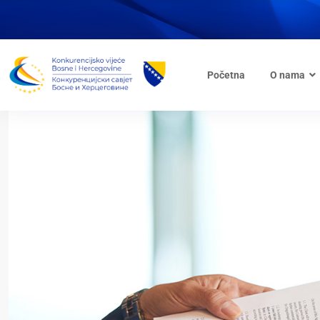
Početna
O nama