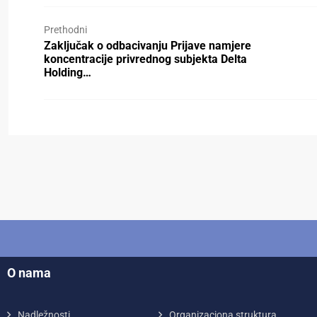
Prethodni
Zaključak o odbacivanju Prijave namjere
koncentracije privrednog subjekta Delta
Holding…
O nama
Nadležnosti
Organizaciona struktura