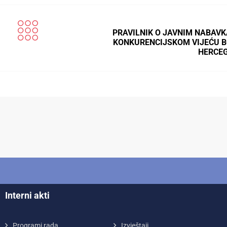
PRAVILNIK O JAVNIM NABAV
KONKURENCIJSKOM VIJEĆU B
HERCE
Interni akti
Programi rada
Izvještaji