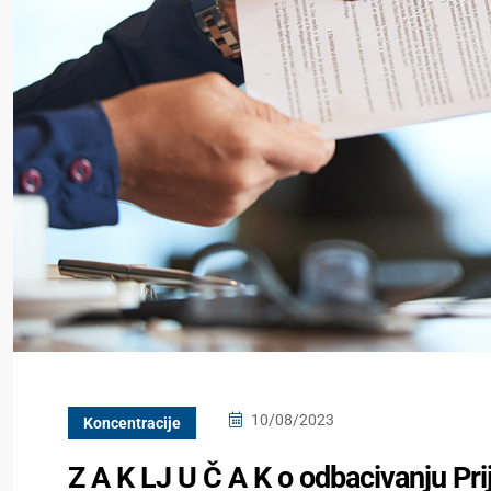
10/08/2023
Koncentracije
Z A K LJ U Č A K o odbacivanju Pri