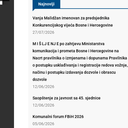
Najnoviji
Vanja Malidžan imenovan za predsjednika
Konkurencijskog vijeća Bosne i Hercegovine
27/07/2026
M I Š LJ E NJ E po zahtjevu Ministarstva
komunikacija i prometa Bosne i Hercegovine na
Nacrt pravilnika o izmjenama i dopunama Pravilnika
o postupku usklađivanja i registracije redova vožnje,
načinu i postupku izdavanja dozvole i obrascu
dozvole
12/06/2026
Saopštenje za javnost sa 45. sjednice
12/06/2026
Komunalni forum FBiH 2026
05/06/2026