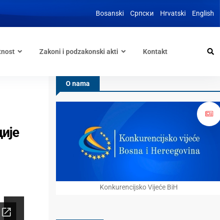
Bosanski
Српски
Hrvatski
English
tnost
Zakoni i podzakonski akti
Kontakt
O nama
ије
Konkurencijsko Vijeće BiH