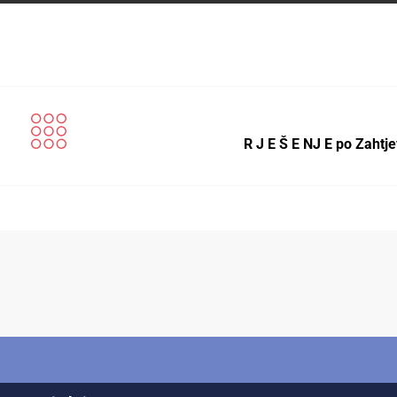
R J E Š E NJ E po Zahtj