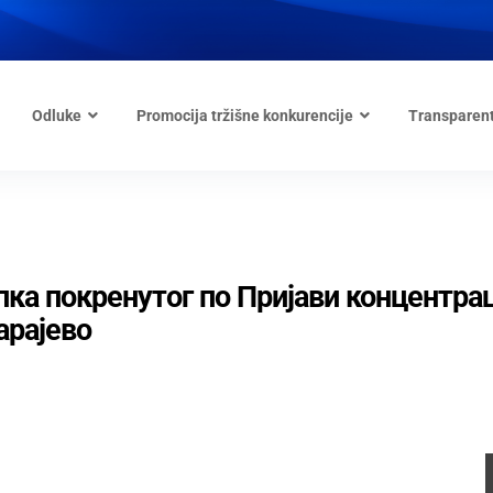
Odluke
Promocija tržišne konkurencije
Transparen
ка покренутог по Пријави концентрац
арајево