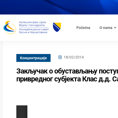
Početna
O nama
18/02/2014
Kонцентрације
Закључак о обустављању поступ
привредног субјекта Клас д.д. С