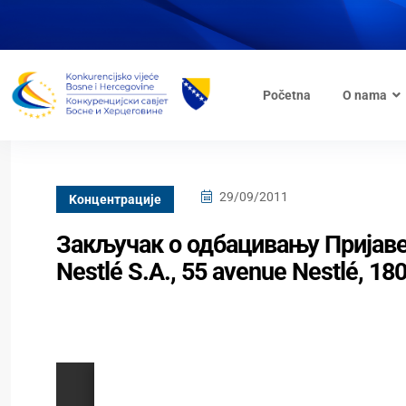
Početna
O nama
29/09/2011
Kонцентрације
Закључак о одбацивању Пријаве
Nestlé S.A., 55 avenue Nestlé, 1