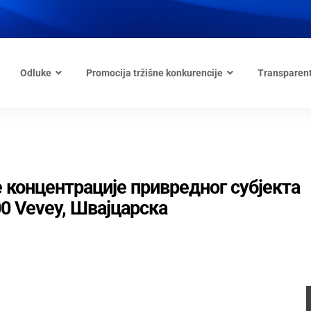
Odluke
Promocija tržišne konkurencije
Transparen
 концентрације привредног субјекта
800 Vevey, Швaјцарска