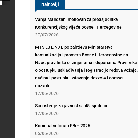
Najnoviji
Vanja Malidžan imenovan za predsjednika
Konkurencijskog vijeća Bosne i Hercegovine
27/07/2026
M I Š LJ E NJ E po zahtjevu Ministarstva
komunikacija i prometa Bosne i Hercegovine na
Nacrt pravilnika o izmjenama i dopunama Pravilnika
o postupku usklađivanja i registracije redova vožnje,
načinu i postupku izdavanja dozvole i obrascu
dozvole
12/06/2026
Saopštenje za javnost sa 45. sjednice
12/06/2026
Komunalni forum FBiH 2026
05/06/2026