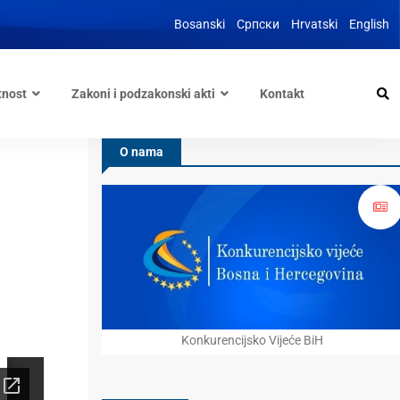
Bosanski
Српски
Hrvatski
English
tnost
Zakoni i podzakonski akti
Kontakt
O nama
Konkurencijsko Vijeće BiH