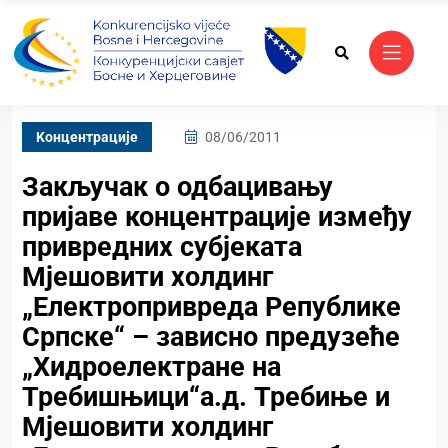
Kонцентрације
08/06/2011
Закључак о одбацивању
пријаве концентрације између
привредних субјекaта
Мјешовити холдинг
„Електропривреда Републике
Српске“ – зависно предузеће
„Хидроелектране на
Требишњици“а.д. Требиње и
Мјешовити холдинг