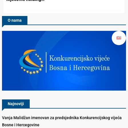
O nama
Konkurencijsko Vijeće BiH
Najnoviji
Vanja Malidžan imenovan za predsjednika Konkurencijskog vijeća
Bosne i Hercegovine