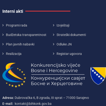
Interni akti
Programi rada
Izvještaji
Budžetska transparentnost
Strateški dokumenti
Plan javnih nabavki
Odluke JN
Realizacija
Registar ugovora
Adresa:
Dubrovačka 6, B zgrada, III sprat – 71000‌ Sarajevo
E-mail:
kontakt@bihkonk.gov.ba