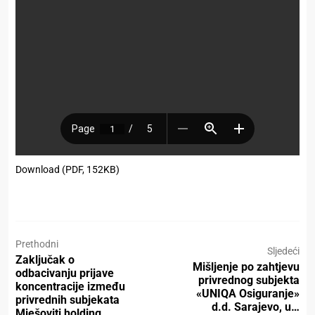
Download (PDF, 152KB)
Prethodni
Sljedeći
Zaključak o
Mišljenje po zahtjevu
odbacivanju prijave
privrednog subjekta
koncentracije između
«UNIQA Osiguranje»
privrednih subjekata
d.d. Sarajevo, u…
Mješoviti holding…