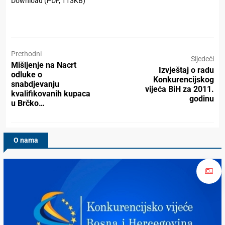
Download (PDF, 113KB)
Prethodni
Sljedeći
Mišljenje na Nacrt
Izvještaj o radu
odluke o
Konkurencijskog
snabdjevanju
vijeća BiH za 2011.
kvalifikovanih kupaca
godinu
u Brčko…
O nama