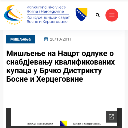
Mишљења
20/10/2011
Мишљење на Нацрт одлуке о
снабдјевању квалификованих
купаца у Брчко Дистрикту
Босне и Херцеговине