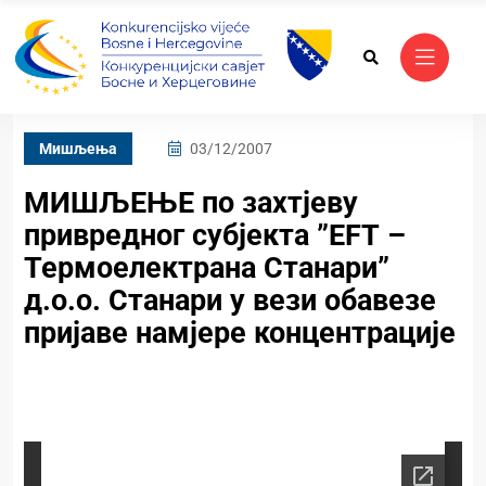
Mишљења
03/12/2007
МИШЉЕЊЕ по захтјеву
привредног субјекта ”ЕFТ –
Термоелектрана Станари”
д.о.о. Станари у вези обавезе
пријаве намјере концентрације