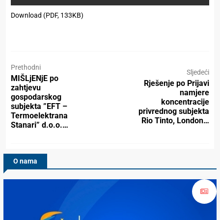
Download (PDF, 133KB)
Prethodni
Sljedeći
MIŠLjENjE po
Rješenje po Prijavi
zahtjevu
namjere
gospodarskog
koncentracije
subjekta ”EFT –
privrednog subjekta
Termoelektrana
Rio Tinto, London…
Stanari” d.o.o.…
O nama