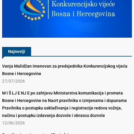
Konkurencijsko Vijeće BiH
Najnoviji
Vanja Malidžan imenovan za predsjednika Konkurencijskog vijeća
Bosne i Hercegovine
27/07/2026
M I Š LJ E NJ E po zahtjevu Ministarstva komunikacija i prometa
Bosne i Hercegovine na Nacrt pravilnika o izmjenama i dopunama
Pravilnika o postupku usklađivanja i registracije redova vožnje,
načinu i postupku izdavanja dozvole i obrascu dozvole
12/06/2026