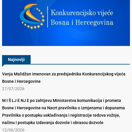
Konkurencijsko Vijeće BiH
Najnoviji
Vanja Malidžan imenovan za predsjednika Konkurencijskog vijeća
Bosne i Hercegovine
27/07/2026
M I Š LJ E NJ E po zahtjevu Ministarstva komunikacija i prometa
Bosne i Hercegovine na Nacrt pravilnika o izmjenama i dopunama
Pravilnika o postupku usklađivanja i registracije redova vožnje,
načinu i postupku izdavanja dozvole i obrascu dozvole
12/06/2026