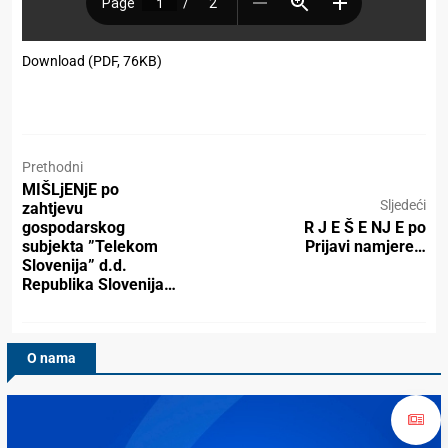
Download (PDF, 76KB)
Prethodni
MIŠLjENjE po
Sljedeći
zahtjevu
gospodarskog
R J E Š E NJ E po
subjekta ”Telekom
Prijavi namjere…
Slovenija” d.d.
Republika Slovenija…
O nama