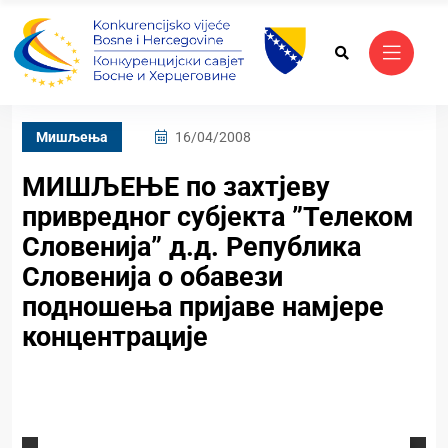
Mишљења
16/04/2008
МИШЉЕЊЕ по захтјеву
привредног субјекта ”Телеком
Словенија” д.д. Република
Словенија о обавези
подношења пријаве намјере
концентрације