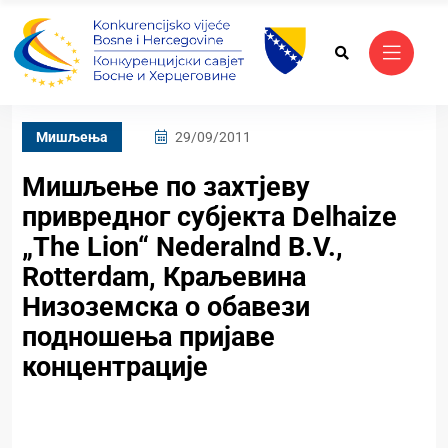
Mишљења
29/09/2011
Мишљење по захтјеву
привредног субјекта Delhaize
„The Lion“ Nederalnd B.V.,
Rotterdam, Краљевина
Низоземска о обавези
подношења пријаве
концентрације