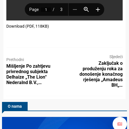
Download (PDF, 118KB)
Sljedeći
Prethodni
Zaključak o
Mišljenje Po zahtjevu
produženju roka za
privrednog subjekta
donošenje konačnog
Delhaize „The Lion“
rješenja „Amadeus
Nederalnd B.V.,…
BH„…
O nama