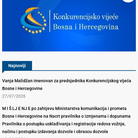
Konkurencijsko Vijeće BiH
Najnoviji
Vanja Malidžan imenovan za predsjednika Konkurencijskog vijeća
Bosne i Hercegovine
27/07/2026
M I Š LJ E NJ E po zahtjevu Ministarstva komunikacija i prometa
Bosne i Hercegovine na Nacrt pravilnika o izmjenama i dopunama
Pravilnika o postupku usklađivanja i registracije redova vožnje,
načinu i postupku izdavanja dozvole i obrascu dozvole