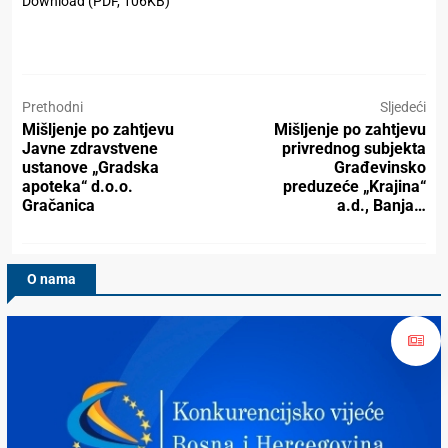
Download (PDF, 106KB)
Prethodni
Sljedeći
Mišljenje po zahtjevu
Mišljenje po zahtjevu
Javne zdravstvene
privrednog subjekta
ustanove „Gradska
Građevinsko
apoteka“ d.o.o.
preduzeće „Krajina“
Gračanica
a.d., Banja…
O nama