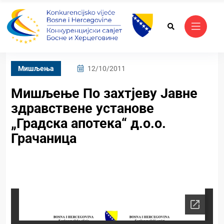
Mишљења
12/10/2011
Мишљење По захтјеву Јавне
здравствене установе
„Градска апотека“ д.о.о.
Грачаница