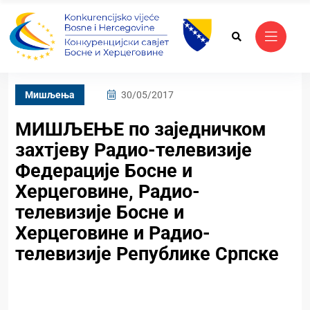
Mишљења
30/05/2017
МИШЉЕЊЕ по заједничком
захтјеву Радио-телевизије
Федерације Босне и
Херцеговине, Радио-
телевизије Босне и
Херцеговине и Радио-
телевизије Републике Српске