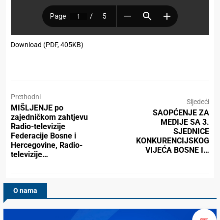
Download (PDF, 405KB)
Prethodni
Sljedeći
MIŠLJENJE po
SAOPĆENJE ZA
zajedničkom zahtjevu
MEDIJE SA 3.
Radio-televizije
SJEDNICE
Federacije Bosne i
KONKURENCIJSKOG
Hercegovine, Radio-
VIJEĆA BOSNE I…
televizije…
O nama