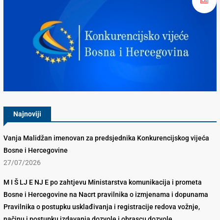
Konkurencijsko Vijeće BiH
Najnoviji
Vanja Malidžan imenovan za predsjednika Konkurencijskog vijeća
Bosne i Hercegovine
27/07/2026
M I Š LJ E NJ E po zahtjevu Ministarstva komunikacija i prometa
Bosne i Hercegovine na Nacrt pravilnika o izmjenama i dopunama
Pravilnika o postupku usklađivanja i registracije redova vožnje,
načinu i postupku izdavanja dozvole i obrascu dozvole