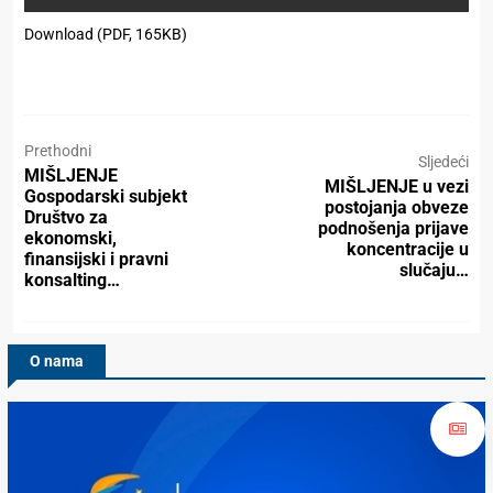
Download (PDF, 165KB)
Prethodni
Sljedeći
MIŠLJENJE
MIŠLJENJE u vezi
Gospodarski subjekt
postojаnjа obveze
Društvo zа
podnošenjа prijаve
ekonomski,
koncentrаcije u
finаnsijski i prаvni
slučаju…
konsаlting…
O nama