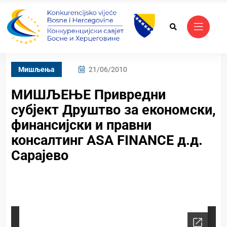
Mишљења
21/06/2010
МИШЉЕЊЕ Привредни
субјект Друштво за економски,
финансијски и правни
консалтинг ASA FINANCE д.д.
Сарајево