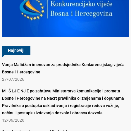
Konkurencijsko Vijeće BiH
Najnoviji
Vanja Malidžan imenovan za predsjednika Konkurencijskog vijeća
Bosne i Hercegovine
27/07/2026
M I Š LJ E NJ E po zahtjevu Ministarstva komunikacija i prometa
Bosne i Hercegovine na Nacrt pravilnika o izmjenama i dopunama
Pravilnika o postupku usklađivanja i registracije redova vožnje,
načinu i postupku izdavanja dozvole i obrascu dozvole
12/06/2026