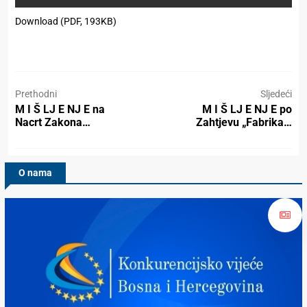
Download (PDF, 193KB)
Prethodni
Sljedeći
M I Š LJ E NJ E na
M I Š LJ E NJ E po
Nacrt Zakona…
Zahtjevu „Fabrika…
O nama