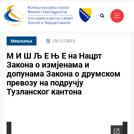
Mишљења
13/11/2013
М И Ш Љ Е Њ Е на Нацрт
Закона о измјенама и
допунама Закона о друмском
превозу на подручју
Тузланског кантона