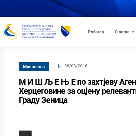
Početna
O nama
08/03/2016
Mишљења
М И Ш Љ Е Њ Е по захтјеву Агенц
Херцеговине за оцјену релевант
Граду Зеница