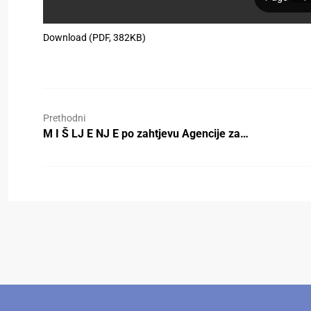
Download (PDF, 382KB)
Prethodni
M I Š LJ E NJ E po zahtjevu Agencije za…