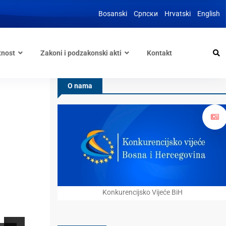
Bosanski
Српски
Hrvatski
English
tnost
Zakoni i podzakonski akti
Kontakt
O nama
Konkurencijsko Vijeće BiH