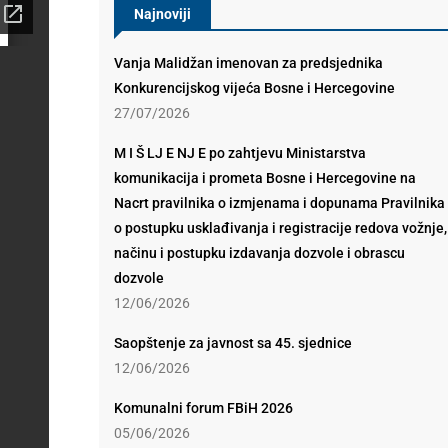
Najnoviji
Vanja Malidžan imenovan za predsjednika
Konkurencijskog vijeća Bosne i Hercegovine
27/07/2026
M I Š LJ E NJ E po zahtjevu Ministarstva
komunikacija i prometa Bosne i Hercegovine na
Nacrt pravilnika o izmjenama i dopunama Pravilnika
o postupku usklađivanja i registracije redova vožnje,
načinu i postupku izdavanja dozvole i obrascu
dozvole
12/06/2026
Saopštenje za javnost sa 45. sjednice
12/06/2026
Komunalni forum FBiH 2026
05/06/2026