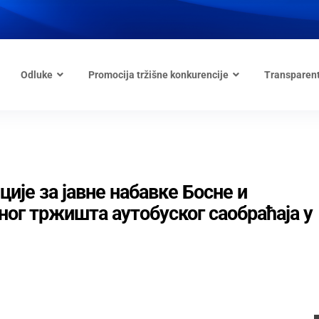
Odluke
Promocija tržišne konkurencije
Transparen
ије за јавне набавке Босне и
ног тржишта аутобуског саобраћаја у