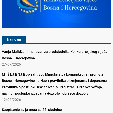
Konkurencijsko Vijeće BiH
Najnoviji
Vanja Malidžan imenovan za predsjednika Konkurencijskog vijeća
Bosne i Hercegovine
27/07/2026
M I Š LJ E NJ E po zahtjevu Ministarstva komunikacija i prometa
Bosne i Hercegovine na Nacrt pravilnika o izmjenama i dopunama
Pravilnika o postupku usklađivanja i registracije redova vožnje,
načinu i postupku izdavanja dozvole i obrascu dozvole
12/06/2026
Saopštenje za javnost sa 45. sjednice