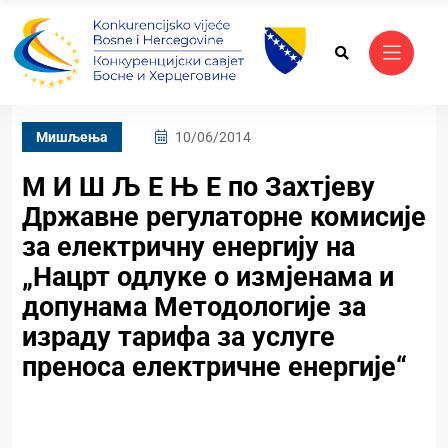
Mишљења
10/06/2014
М И Ш Љ Е Њ Е по Захтјеву
Државне регулаторне комисије
за електричну енергију на
„Нацрт одлуке о измјенама и
допунама Методологије за
израду тарифа за услуге
преноса електричне енергије“