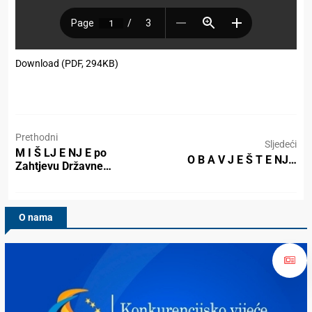
Download (PDF, 294KB)
Prethodni
Sljedeći
M I Š LJ E NJ E po
O B A V J E Š T E NJ…
Zahtjevu Državne…
O nama