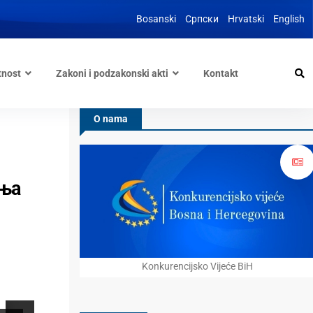
Bosanski
Српски
Hrvatski
English
tnost
Zakoni i podzakonski akti
Kontakt
O nama
ења
Konkurencijsko Vijeće BiH