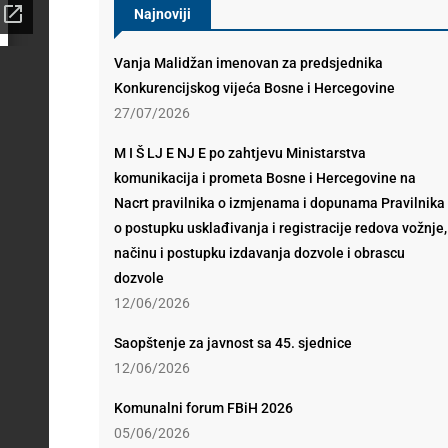
Najnoviji
Vanja Malidžan imenovan za predsjednika
Konkurencijskog vijeća Bosne i Hercegovine
27/07/2026
M I Š LJ E NJ E po zahtjevu Ministarstva
komunikacija i prometa Bosne i Hercegovine na
Nacrt pravilnika o izmjenama i dopunama Pravilnika
o postupku usklađivanja i registracije redova vožnje,
načinu i postupku izdavanja dozvole i obrascu
dozvole
12/06/2026
Saopštenje za javnost sa 45. sjednice
12/06/2026
Komunalni forum FBiH 2026
05/06/2026