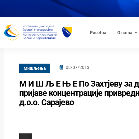
Početna
O nama
08/07/2013
Mишљења
М И Ш Љ Е Њ Е По Захтјеву за
пријаве концентрације привредно
д.о.о. Сарајево