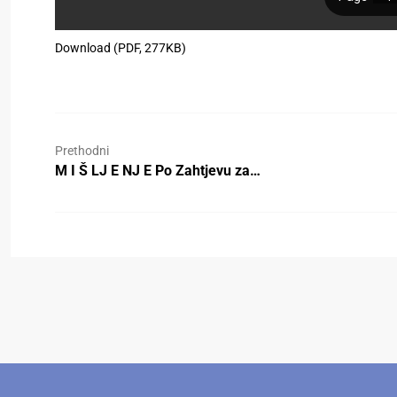
Download (PDF, 277KB)
Prethodni
M I Š LJ E NJ E Po Zahtjevu za…