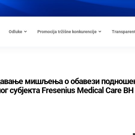
Odluke
Promocija tržišne konkurencije
Transparen
 давање мишљења о обавези поднош
г субјекта Fresenius Medical Care BH