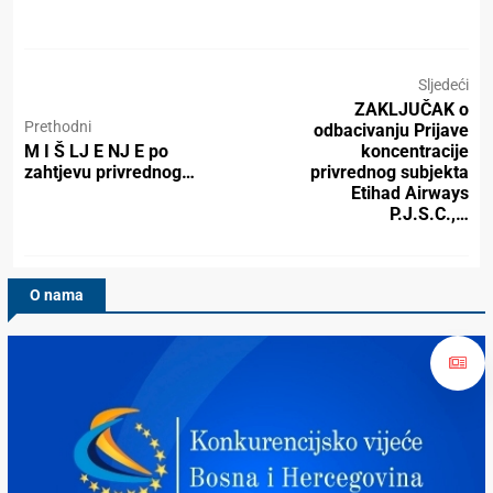
Sljedeći
ZAKLJUČAK o
Prethodni
odbacivanju Prijave
M I Š LJ E NJ E po
koncentracije
zahtjevu privrednog…
privrednog subjekta
Etihad Airways
P.J.S.C.,…
O nama