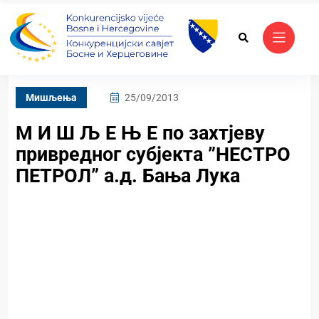
Mишљења
25/09/2013
М И Ш Љ Е Њ Е по захтјеву
привредног субјекта ”НЕСТРО
ПЕТРОЛ” а.д. Бања Лука