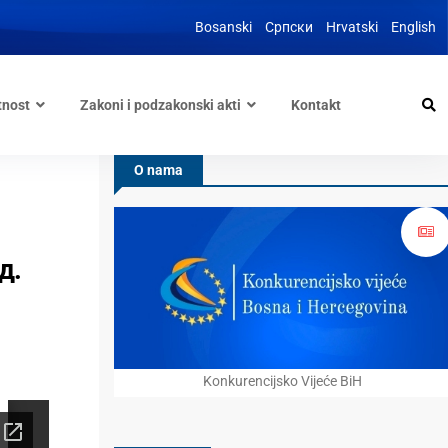
Bosanski
Српски
Hrvatski
English
tnost
Zakoni i podzakonski akti
Kontakt
O nama
д.
Konkurencijsko Vijeće BiH