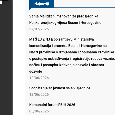
Najnoviji
Vanja Malidžan imenovan za predsjednika
Konkurencijskog vijeća Bosne i Hercegovine
27/07/2026
M I Š LJ E NJ E po zahtjevu Ministarstva
komunikacija i prometa Bosne i Hercegovine na
Nacrt pravilnika o izmjenama i dopunama Pravilnika
o postupku usklađivanja i registracije redova vožnje,
načinu i postupku izdavanja dozvole i obrascu
dozvole
12/06/2026
Saopštenje za javnost sa 45. sjednice
12/06/2026
Komunalni forum FBiH 2026
05/06/2026