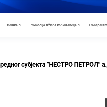
Odluke
Promocija tržišne konkurencije
Transparen
вредног субјекта ”НЕСТРО ПЕТРОЛ” а.