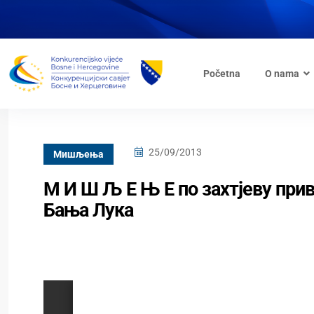
Početna
O nama
25/09/2013
Mишљења
М И Ш Љ Е Њ Е по захтјеву при
Бања Лука