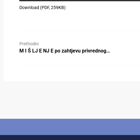
Download (PDF, 259KB)
Prethodni
M I Š LJ E NJ E po zahtjevu privrednog…