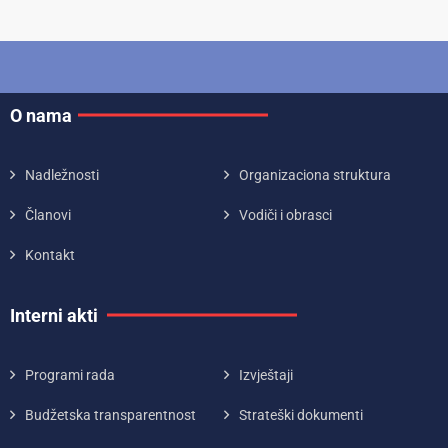
O nama
Nadležnosti
Organizaciona struktura
Članovi
Vodiči i obrasci
Kontakt
Interni akti
Programi rada
Izvještaji
Budžetska transparentnost
Strateški dokumenti