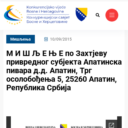
Mишљења
10/09/2015
М И Ш Љ Е Њ Е по Захтјеву
привредног субјекта Апатинска
пивара д.д. Апатин, Трг
осолобођења 5, 25260 Апатин,
Република Србија