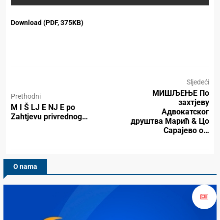
Download (PDF, 375KB)
Sljedeći
МИШЉЕЊЕ По
Prethodni
захтјеву
M I Š LJ E NJ E po
Адвокатског
Zahtjevu privrednog…
друштва Марић & Цо
Сарајево о…
O nama