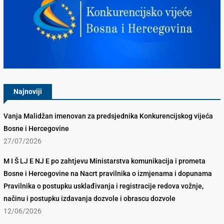
Konkurencijsko Vijeće BiH
Najnoviji
Vanja Malidžan imenovan za predsjednika Konkurencijskog vijeća
Bosne i Hercegovine
27/07/2026
M I Š LJ E NJ E po zahtjevu Ministarstva komunikacija i prometa
Bosne i Hercegovine na Nacrt pravilnika o izmjenama i dopunama
Pravilnika o postupku usklađivanja i registracije redova vožnje,
načinu i postupku izdavanja dozvole i obrascu dozvole
12/06/2026