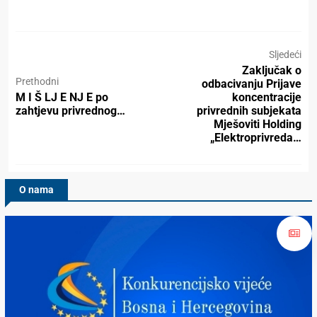
Sljedeći
Zaključak o
Prethodni
odbacivanju Prijave
M I Š LJ E NJ E po
koncentracije
zahtjevu privrednog…
privrednih subjekata
Mješoviti Holding
„Elektroprivreda…
O nama