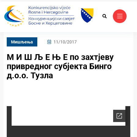
Mишљења
11/10/2017
М И Ш Љ Е Њ Е по захтјеву
привредног субјекта Бинго
д.о.о. Тузла