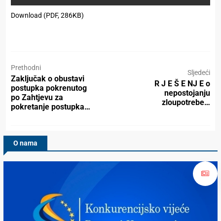
Download (PDF, 286KB)
Prethodni
Sljedeći
Zaključak o obustavi
R J E Š E NJ E o
postupka pokrenutog
nepostojanju
po Zahtjevu za
zloupotrebe…
pokretanje postupka…
O nama