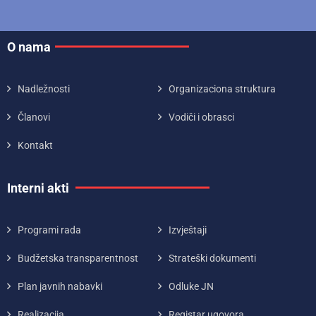
O nama
Nadležnosti
Organizaciona struktura
Članovi
Vodiči i obrasci
Kontakt
Interni akti
Programi rada
Izvještaji
Budžetska transparentnost
Strateški dokumenti
Plan javnih nabavki
Odluke JN
Realizacija
Registar ugovora