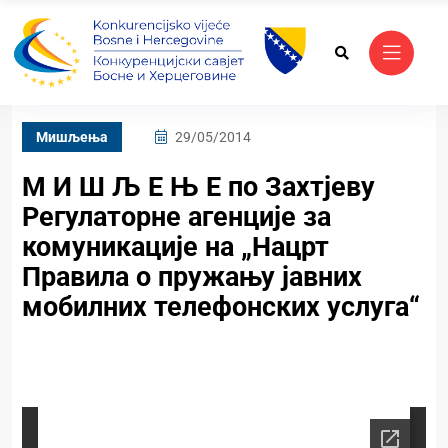
Mишљења
29/05/2014
М И Ш Љ Е Њ Е по Захтјеву
Регулаторне агенције за
комуникације на „Нацрт
Правила о пружању јавних
мобилних телефонских услуга“