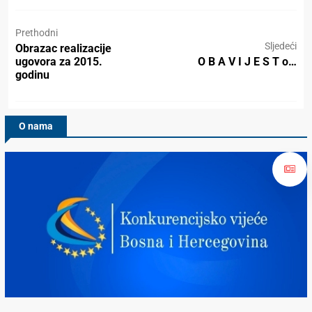
Prethodni
Sljedeći
Obrazac realizacije
ugovora za 2015.
O B A V I J E S T o…
godinu
O nama
Konkurencijsko Vijeće BiH