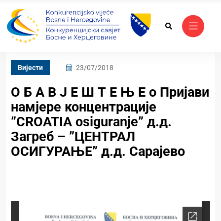
Вијести
23/07/2018
О Б А В Ј Е Ш Т Е Њ Е о Пријави
намјере концентрације
”CROATIA osiguranje” д.д.
Загреб – ”ЦЕНТРАЛ
ОСИГУРАЊЕ” д.д. Сарајево