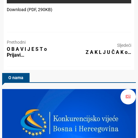
Download (PDF, 290KB)
Prethodni
Sljedeći
O B A V I J E S T o
Z A K L J U Č A K o…
Prijavi…
O nama