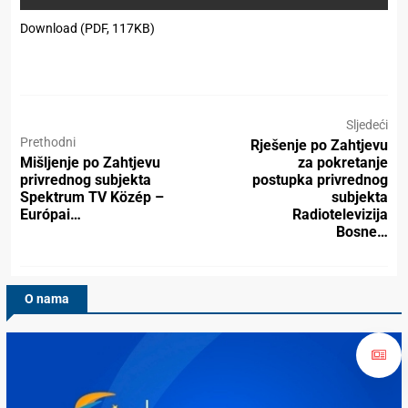
Download (PDF, 117KB)
Sljedeći
Prethodni
Rješenje po Zahtjevu
Mišljenje po Zahtjevu
za pokretanje
privrednog subjekta
postupka privrednog
Spektrum TV Közép –
subjekta
Európai…
Radiotelevizija
Bosne…
O nama