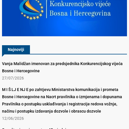
Konkurencijsko Vijeće BiH
Najnoviji
Vanja Malidžan imenovan za predsjednika Konkurencijskog vijeća
Bosne i Hercegovine
27/07/2026
M I Š LJ E NJ E po zahtjevu Ministarstva komunikacija i prometa
Bosne i Hercegovine na Nacrt pravilnika o izmjenama i dopunama
Pravilnika o postupku usklađivanja i registracije redova vožnje,
načinu i postupku izdavanja dozvole i obrascu dozvole
12/06/2026