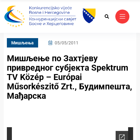
Mишљења
05/05/2011
Мишљење по Захтјеву
привредног субјекта Spektrum
TV Közép – Európai
Műsorkészitő Zrt., Будимпешта,
Мађарска