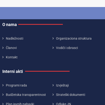
O nama
Nadležnosti
Organizaciona struktura
Članovi
Vodiči i obrasci
Kontakt
Interni akti
Programi rada
Izvještaji
Budžetska transparentnost
Strateški dokumenti
Plan javnih nabavki
Odluke JN