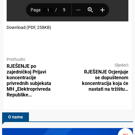
Download (PDF, 258KB)
Prethodni
Sljedeći
RJEŠENJE po
zajedničkoj Prijavi
RJEŠENJE Ocjenjuje
koncentracije
se dopuštenom
privrednih subjekata
koncentracija koja će
MH „Elektroprivreda
nastati na tržištu…
Republike…
O nama