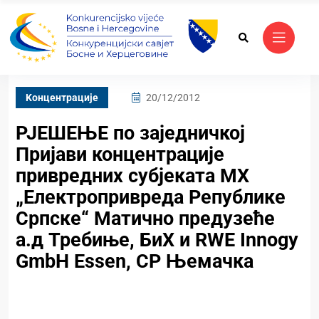
Kонцентрације
20/12/2012
РЈЕШЕЊЕ по заједничкој
Пријави концентрације
привредних субјеката МХ
„Електропривреда Републике
Српске“ Матично предузеће
а.д Требиње, БиХ и RWE Innogy
GmbH Essen, СР Њемачка