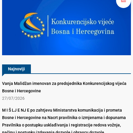
Konkurencijsko Vijeće BiH
Najnoviji
Vanja Malidžan imenovan za predsjednika Konkurencijskog vijeća
Bosne i Hercegovine
27/07/2026
M I Š LJ E NJ E po zahtjevu Ministarstva komunikacija i prometa
Bosne i Hercegovine na Nacrt pravilnika o izmjenama i dopunama
Pravilnika o postupku usklađivanja i registracije redova vožnje,
načinu i postupku izdavanja dozvole i obrascu dozvole