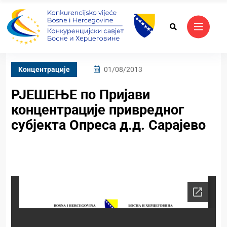
Kонцентрације
01/08/2013
РЈЕШЕЊЕ по Пријави
концентрације привредног
субјекта Опреса д.д. Сарајево