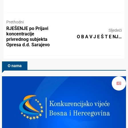
Prethodni
RJEŠENJE po Prijavi
Sljedeći
koncentracije
O B A V J E Š T E NJ…
privrednog subjekta
Opresa d.d. Sarajevo
O nama
Konkurencijsko Vijeće BiH