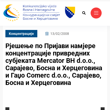
Kонцентрације
13/02/2008
Рјешење по Пријави намјере
концентрације привредних
субјеката Mercator BH d.o.o.,
Сарајево, Босна и Херцеговина
и Гаџо Comerc d.o.o., Сарајево,
Босна и Херцеговина