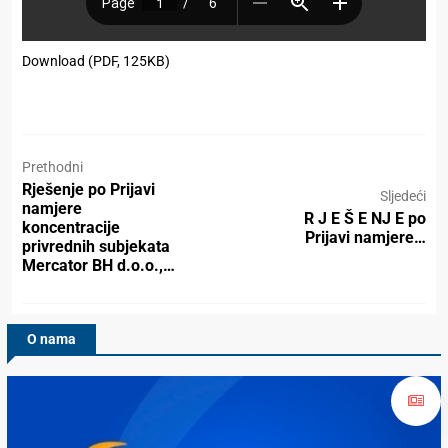
Download (PDF, 125KB)
Prethodni
Rješenje pо Priјаvi
Sljedeći
nаmјеrе
R J E Š E NJ E po
kоncеntrаciје
Prijavi namjere…
privrеdnih subјеkаtа
Mercator BH d.o.o.,…
O nama