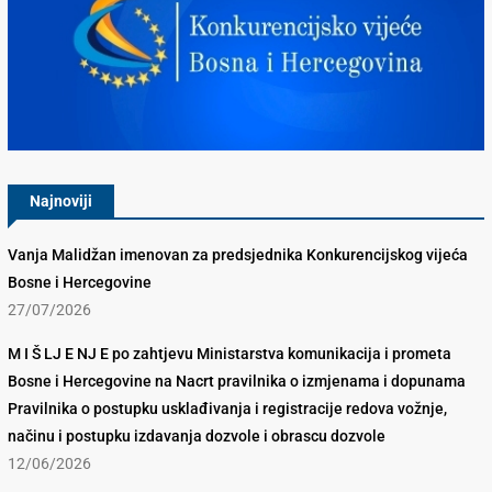
Konkurencijsko Vijeće BiH
Najnoviji
Vanja Malidžan imenovan za predsjednika Konkurencijskog vijeća
Bosne i Hercegovine
27/07/2026
M I Š LJ E NJ E po zahtjevu Ministarstva komunikacija i prometa
Bosne i Hercegovine na Nacrt pravilnika o izmjenama i dopunama
Pravilnika o postupku usklađivanja i registracije redova vožnje,
načinu i postupku izdavanja dozvole i obrascu dozvole
12/06/2026