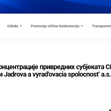
Odluke
Promocija tržišne konkurencije
Transparen
нцентрације привредних субјеката C
Jadrova a vyrad’ovacia spolocnost’ a.s.