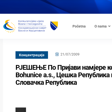
Početna
O nama
21/07/2009
Kонцентрације
РЈЕШЕЊЕ По Пријави намјере ко
Bohunice a.s., Цешка Република и 
Словачка Република