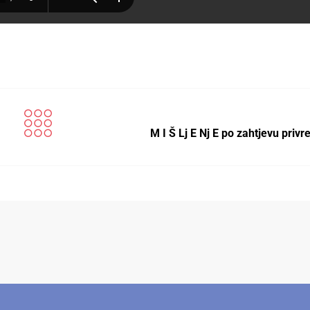
M I Š Lj E Nj E po zahtjevu priv