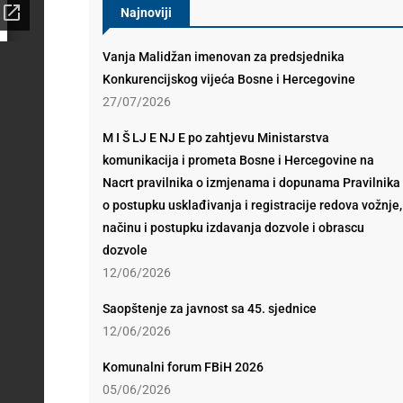
Najnoviji
Vanja Malidžan imenovan za predsjednika
Konkurencijskog vijeća Bosne i Hercegovine
27/07/2026
M I Š LJ E NJ E po zahtjevu Ministarstva
komunikacija i prometa Bosne i Hercegovine na
Nacrt pravilnika o izmjenama i dopunama Pravilnika
o postupku usklađivanja i registracije redova vožnje,
načinu i postupku izdavanja dozvole i obrascu
dozvole
12/06/2026
Saopštenje za javnost sa 45. sjednice
12/06/2026
Komunalni forum FBiH 2026
05/06/2026