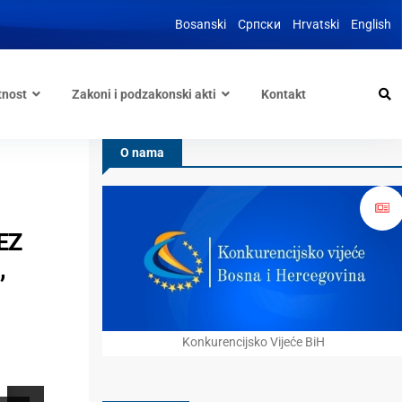
Bosanski
Српски
Hrvatski
English
tnost
Zakoni i podzakonski akti
Kontakt
O nama
EZ
,
Konkurencijsko Vijeće BiH