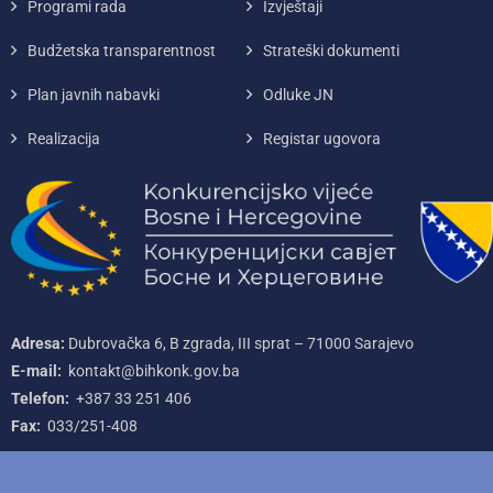
Programi rada
Izvještaji
Budžetska transparentnost
Strateški dokumenti
Plan javnih nabavki
Odluke JN
Realizacija
Registar ugovora
Adresa:
Dubrovačka 6, B zgrada, III sprat – 71000‌ Sarajevo
E-mail:
kontakt@bihkonk.gov.ba
Telefon:
+387‌ 33‌ 251‌ 406
Fax:
033/251-408