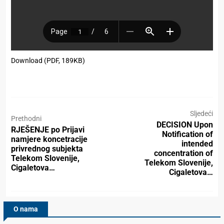
Download (PDF, 189KB)
Sljedeći
Prethodni
DECISION Upon
RJEŠENJE po Prijavi
Notification of
namjere koncetracije
intended
privrednog subjekta
concentration of
Telekom Slovenije,
Telekom Slovenije,
Cigaletova…
Cigaletova…
O nama