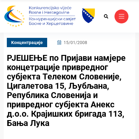
Kонцентрације
15/01/2008
РЈЕШЕЊЕ по Пријави намјере
концетрације привредног
субјекта Телеком Словеније,
Цигалетова 15, Љубљaна,
Република Словенија и
привредног субјекта Анекс
д.о.о. Крајишких бригада 113,
Бања Лука