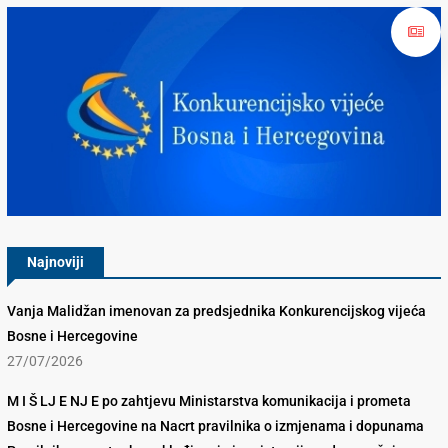
Konkurencijsko Vijeće BiH
Najnoviji
Vanja Malidžan imenovan za predsjednika Konkurencijskog vijeća
Bosne i Hercegovine
27/07/2026
M I Š LJ E NJ E po zahtjevu Ministarstva komunikacija i prometa
Bosne i Hercegovine na Nacrt pravilnika o izmjenama i dopunama