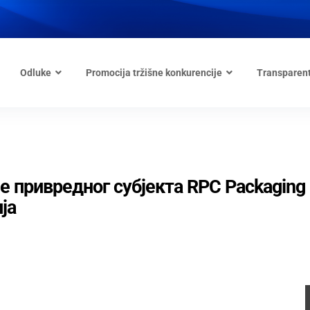
Odluke
Promocija tržišne konkurencije
Transparen
 привредног субјекта RPC Packaging
ја