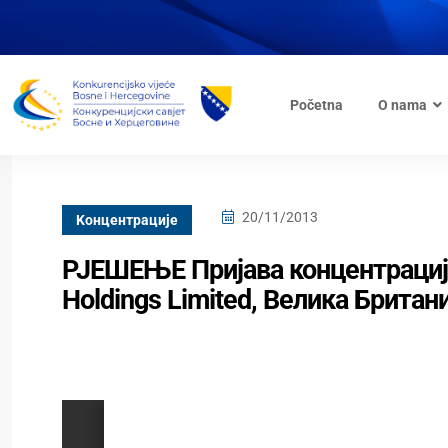
Početna
O nama
20/11/2013
Kонцентрације
РЈЕШЕЊЕ Пријава концентрације
Holdings Limited, Велика Британи