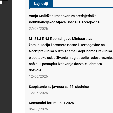
Najnoviji
Vanja Malidžan imenovan za predsjednika
Konkurencijskog vijeća Bosne i Hercegovine
27/07/2026
M I Š LJ E NJ E po zahtjevu Ministarstva
komunikacija i prometa Bosne i Hercegovine na
Nacrt pravilnika o izmjenama i dopunama Pravilnika
o postupku usklađivanja i registracije redova vožnje,
načinu i postupku izdavanja dozvole i obrascu
dozvole
12/06/2026
Saopštenje za javnost sa 45. sjednice
12/06/2026
Komunalni forum FBiH 2026
05/06/2026