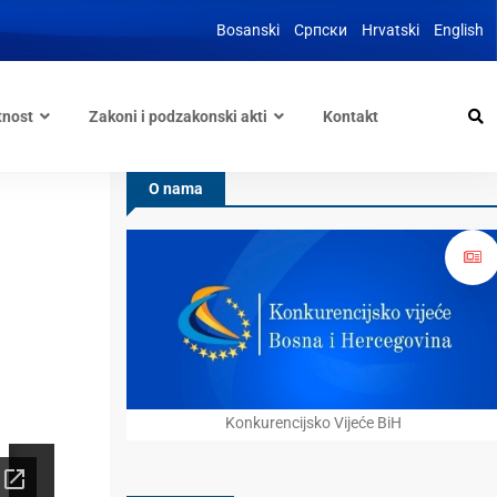
Bosanski
Српски
Hrvatski
English
tnost
Zakoni i podzakonski akti
Kontakt
O nama
Konkurencijsko Vijeće BiH