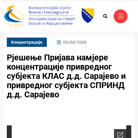
Kонцентрације
06/04/2009
Рјешење Пријава намјере
концентрације привредног
субјекта КЛАС д.д. Сарајево и
привредног субјекта СПРИНД
д.д. Сарајево