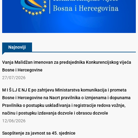
Konkurencijsko Vijeće BiH
Najnoviji
Vanja Malidžan imenovan za predsjednika Konkurencijskog vijeća
Bosne i Hercegovine
27/07/2026
M I Š LJ E NJ E po zahtjevu Ministarstva komunikacija i prometa
Bosne i Hercegovine na Nacrt pravilnika o izmjenama i dopunama
Pravilnika o postupku usklađivanja i registracije redova vožnje,
načinu i postupku izdavanja dozvole i obrascu dozvole
12/06/2026
Saopštenje za javnost sa 45. sjednice