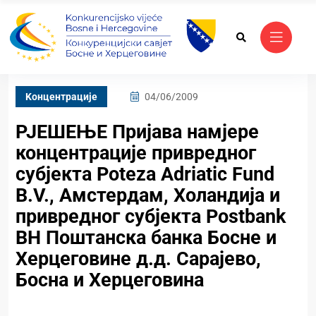
Kонцентрације
04/06/2009
РЈЕШЕЊЕ Пријава намјере
концентрације привредног
субјекта Poteza Adriatic Fund
B.V., Амстердам, Холандија и
привредног субјекта Postbank
BH Поштанска банка Босне и
Херцеговине д.д. Сарајево,
Босна и Херцеговина