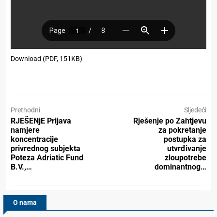
Download (PDF, 151KB)
Prethodni
Sljedeći
RJEŠENjE Prijava
Rješenje po Zahtjevu
namjere
za pokretanje
koncentracije
postupka za
privrednog subjekta
utvrđivanje
Poteza Adriatic Fund
zloupotrebe
B.V.,…
dominantnog…
O nama