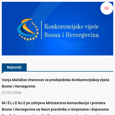
Konkurencijsko Vijeće BiH
Najnoviji
Vanja Malidžan imenovan za predsjednika Konkurencijskog vijeća
Bosne i Hercegovine
27/07/2026
M I Š LJ E NJ E po zahtjevu Ministarstva komunikacija i prometa
Bosne i Hercegovine na Nacrt pravilnika o izmjenama i dopunama