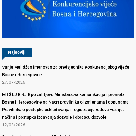
Konkurencijsko Vijeće BiH
Najnoviji
Vanja Malidžan imenovan za predsjednika Konkurencijskog vijeća
Bosne i Hercegovine
27/07/2026
M I Š LJ E NJ E po zahtjevu Ministarstva komunikacija i prometa
Bosne i Hercegovine na Nacrt pravilnika o izmjenama i dopunama
Pravilnika o postupku usklađivanja i registracije redova vožnje,
načinu i postupku izdavanja dozvole i obrascu dozvole
12/06/2026