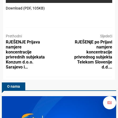
Download (PDF, 105KB)
Prethodni
Sljedeći
RJEŠENJE Prijava
RJEŠENjE po Prijavi
namjere
namjere
koncentracije
koncentracije
privrednih subjekata
privrednog subjekta
Konzum d.o.o.
Telekom Slovenije
Sarajevo i…
d.d.…
O nama