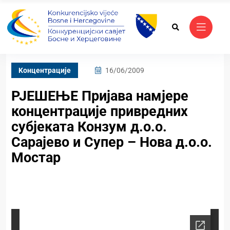
Kонцентрације
16/06/2009
РЈЕШЕЊЕ Пријава намјере
концентрације привредних
субјеката Конзум д.о.о.
Сарајево и Супер – Нова д.о.о.
Мостар