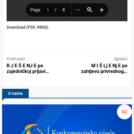
Download (PDF, 98KB)
Prethodni
Sljedeći
R J E Š E NJ E po
M I Š Lj E Nj E po
zajedničkoj prijavi…
zahtjevu privrednog…
O nama