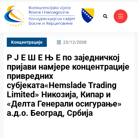
Kонцентрације
23/12/2008
Р Ј Е Ш Е Њ Е по заједничкој
пријави намјере концентрације
привредних
субјеката«Hemslade Trading
Limited» Никозија, Кипар и
«Делта Генерали осигурање»
а.д.о. Београд, Србија