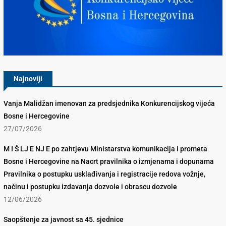
Konkurencijsko Vijeće BiH
Najnoviji
Vanja Malidžan imenovan za predsjednika Konkurencijskog vijeća
Bosne i Hercegovine
27/07/2026
M I Š LJ E NJ E po zahtjevu Ministarstva komunikacija i prometa
Bosne i Hercegovine na Nacrt pravilnika o izmjenama i dopunama
Pravilnika o postupku usklađivanja i registracije redova vožnje,
načinu i postupku izdavanja dozvole i obrascu dozvole
12/06/2026
Saopštenje za javnost sa 45. sjednice