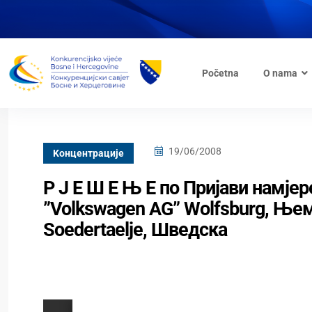
Početna
O nama
19/06/2008
Kонцентрације
Р Ј Е Ш Е Њ Е по Пријави намје
”Volkswagen AG” Wolfsburg, Њем
Soedertaelje, Шведска