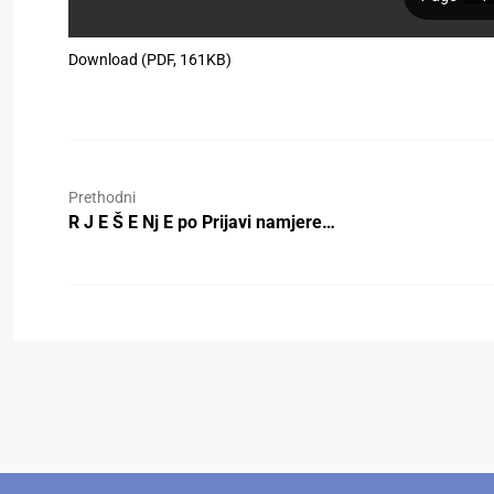
Download (PDF, 161KB)
Prethodni
R J E Š E Nj E po Prijavi namjere…