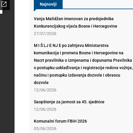
Najnoviji
Vanja Malidžan imenovan za predsjednika
Konkurencijskog vijeća Bosne i Hercegovine
27/07/2026
M I Š LJ E NJ E po zahtjevu Ministarstva
komunikacija i prometa Bosne i Hercegovine na
Nacrt pravilnika o izmjenama i dopunama Pravilnika
o postupku usklađivanja i registracije redova vožnje,
načinu i postupku izdavanja dozvole i obrascu
dozvole
12/06/2026
Saopštenje za javnost sa 45. sjednice
12/06/2026
Komunalni forum FBiH 2026
05/06/2026