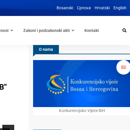
Bosanski
Српски
Hrvatski
English
tnost
Zakoni i podzakonski akti
Kontakt
O nama
B”
Konkurencijsko Vijeće BiH