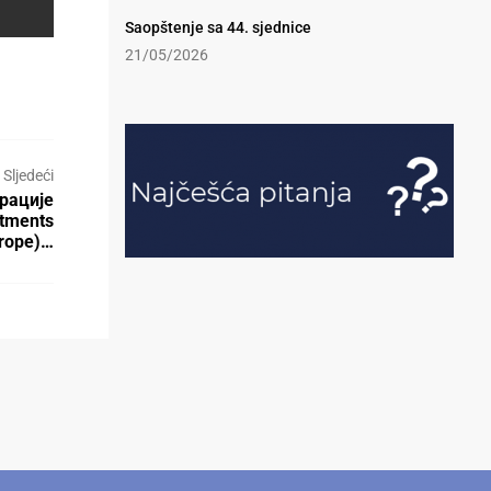
Saopštenje sa 44. sjednice
21/05/2026
Sljedeći
рације
tments
rope)…