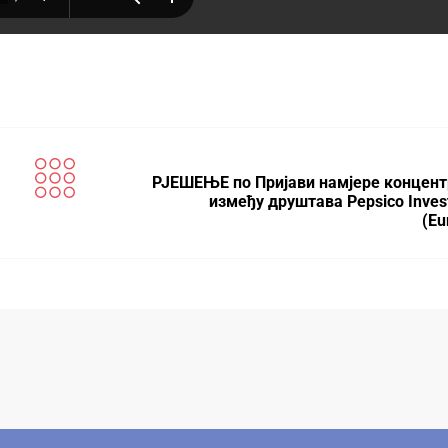
РЈЕШЕЊЕ по Пријави намјере концент
између друштава Pepsico Inves
(Eu