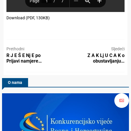
Download (PDF, 130KB)
Prethodni
Sljedeći
R J E Š E Nj E po
Z A K Lj U C A K o
Prijavi namjere…
obustavljanju…
O nama