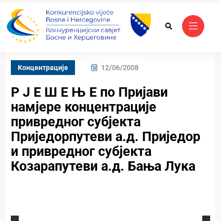
Kонцентрације
12/06/2008
Р Ј Е Ш Е Њ Е по Пријави
намјере концентрације
привредног субјекта
Приједорпутеви а.д. Приједор
и привредног субјекта
Козарапутеви а.д. Бања Лука