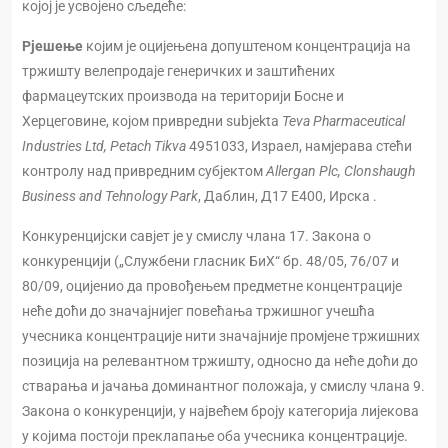
којој је усвојено сљедеће:
Рјешење
којим је оцијењена допуштеном концентрација на
тржишту велепродаје генеричких и заштићених
фармацеутских производа на територији Босне и
Херцеговине, којом привредни subjekta
Teva Pharmaceutical
Industries Ltd, Petach Tikva
4951033, Израел, намјерава стећи
контролу над привредним субјектом
Allergan Plc, Clonshaugh
Business and Tehnology Park
, Даблин, Д17 Е400, Ирска .
Конкуренцијски савјет је у смислу члана 17. Закона о
конкуренцији („Службени гласник БиХ“ бр. 48/05, 76/07 и
80/09, оцијенио да провођењем предметне концентрације
неће доћи до значајнијег повећања тржишног учешћа
учесника концентрације нити значајније промјене тржишних
позиција на релевантном тржишту, односно да неће доћи до
стварања и јачања доминантног положаја, у смислу члана 9.
Закона о конкуренцији, у највећем броју категорија лијекова
у којима постоји преклапање оба учесника концентрације.