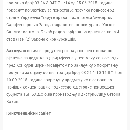
поступка број: 03-26-3-047-7-II/14 од 25.06.2015. године
покренут по Захтјеву за покретање посупка поднесен од
стране Удружења/Удруге приватних апотека/љекарни,
Сарајево против Завода здравственог осигурања Унско-
Санског кантона, Бихаћ ради утврђивања кршења члана 4.
став (1) и (2) Закона о конкуренцији.
Закључак
којим је продужен рок за доношење коначног
рјешења за додатна 3 (три) мјесеца у поступку који се води
пред Конкуренцијским савјетом по Закључку о покретању
поступка за оцјену концентрације број: 03-26-1-10-16-II/15 од
10.09.2015. године покренут у предмету који се води по
Пријави концентрације поднесеној од стране привредног
субјекта ТБГ БХ д.о.о.за производњу и дистрибуцију бетона
Какањ.
Конкуренцијски савјет