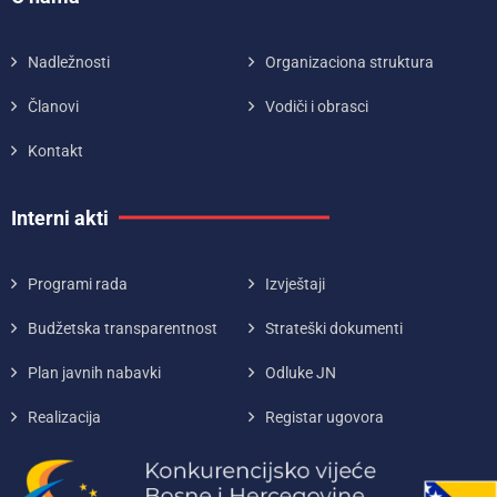
Nadležnosti
Organizaciona struktura
Članovi
Vodiči i obrasci
Kontakt
Interni akti
Programi rada
Izvještaji
Budžetska transparentnost
Strateški dokumenti
Plan javnih nabavki
Odluke JN
Realizacija
Registar ugovora