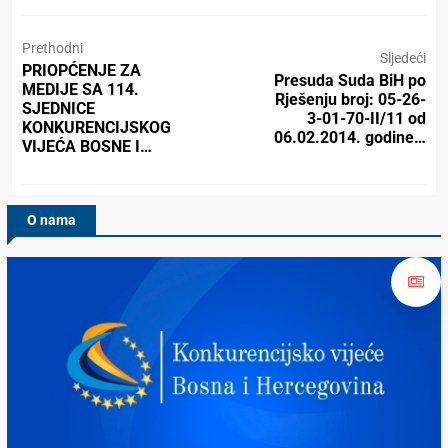
Prethodni
Sljedeći
PRIOPĆENJE ZA
Presuda Suda BiH po
MEDIJE SA 114.
Rješenju broj: 05-26-
SJEDNICE
3-01-70-II/11 od
KONKURENCIJSKOG
06.02.2014. godine…
VIJEĆA BOSNE I…
O nama
Konkurencijsko Vijeće BiH