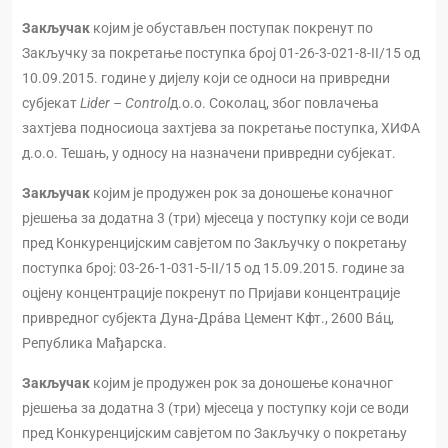
Закључак
којим је обустављен поступак покренут по
Закључку за покретање поступка број 01-26-3-021-8-II/15 од
10.09.2015. године у дијелу који се односи на привредни
субјекат
Lider – Control
д.о.о. Соколац, због повлачења
захтјева подносиоца захтјева за покретање поступка, ХИФА
д.о.о. Тешањ, у односу на назначени привредни субјекат.
Закључак
којим је продужен рок за доношење коначног
рјешења за додатна 3 (три) мјесеца у поступку који се води
пред Конкуренцијским савјетом по Закључку о покретању
поступка број: 03-26-1-031-5-II/15 од 15.09.2015. године за
оцјену концентрације покренут по Пријави концентрације
привредног субјекта Дуна-Дрáва Цемент Кфт., 2600 Вáц,
Република Мађарска.
Закључак
којим је продужен рок за доношење коначног
рјешења за додатна 3 (три) мјесеца у поступку који се води
пред Конкуренцијским савјетом по Закључку о покретању