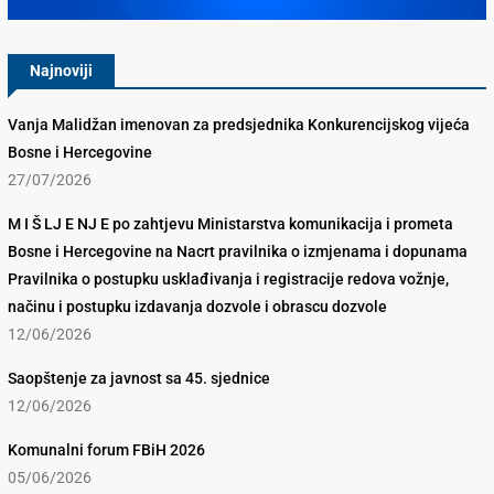
Najnoviji
Vanja Malidžan imenovan za predsjednika Konkurencijskog vijeća
Bosne i Hercegovine
27/07/2026
M I Š LJ E NJ E po zahtjevu Ministarstva komunikacija i prometa
Bosne i Hercegovine na Nacrt pravilnika o izmjenama i dopunama
Pravilnika o postupku usklađivanja i registracije redova vožnje,
načinu i postupku izdavanja dozvole i obrascu dozvole
12/06/2026
Saopštenje za javnost sa 45. sjednice
12/06/2026
Komunalni forum FBiH 2026
05/06/2026