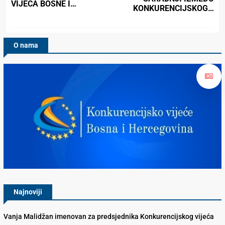
VIJEĆA BOSNE I…
KONKURENCIJSKOG…
O nama
Konkurencijsko Vijeće BiH
Najnoviji
Vanja Malidžan imenovan za predsjednika Konkurencijskog vijeća