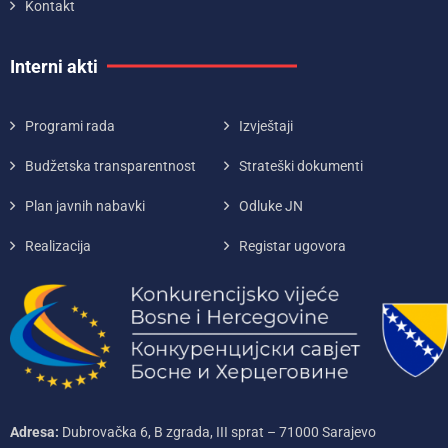
Kontakt
Interni akti
Programi rada
Izvještaji
Budžetska transparentnost
Strateški dokumenti
Plan javnih nabavki
Odluke JN
Realizacija
Registar ugovora
Adresa:
Dubrovačka 6, B zgrada, III sprat – 71000‌ Sarajevo