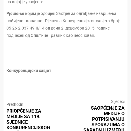
на којој је усвојено:
Рјешење
којим је одбијен Захтјев за одгађање извршења
побијеног коначног Рјешења Конкуренцијског савјета број:
05-26-2-037-49-II/14 од дана 2. децембра 2015. године,
поднесен од Општине Травник као неоснован.
Конкуренцијски савјет
Sljedeći
Prethodni
SAOPĆENJE ZA
PRIOPĆENJE ZA
MEDIJE O
MEDIJE SA 119.
POTPISIVANJU
SJEDNICE
SPORAZUMA O
KONKURENCIJSKOG
SARADNJI IZMEĐU