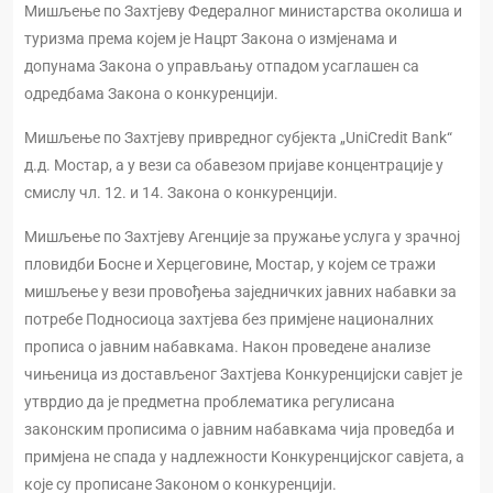
Мишљење по Захтјеву Федералног министарства околиша и
туризма према којем је Нацрт Закона о измјенама и
допунама Закона о управљању отпадом усаглашен са
одредбама Закона о конкуренцији.
Мишљење по Захтјеву привредног субјекта „UniCredit Bank“
д.д. Мостар, а у вези са обавезом пријаве концентрације у
смислу чл. 12. и 14. Закона о конкуренцији.
Мишљење по Захтјеву Агенције за пружање услуга у зрачној
пловидби Босне и Херцеговине, Мостар, у којем се тражи
мишљење у вези провођења заједничких јавних набавки за
потребе Подносиоца захтјева без примјене националних
прописа о јавним набавкама. Након проведене анализе
чињеница из достављеног Захтјева Конкуренцијски савјет је
утврдио да је предметна проблематика регулисана
законским прописима о јавним набавкама чија проведба и
примјена не спада у надлежности Конкуренцијског савјета, а
које су прописане Законом о конкуренцији.