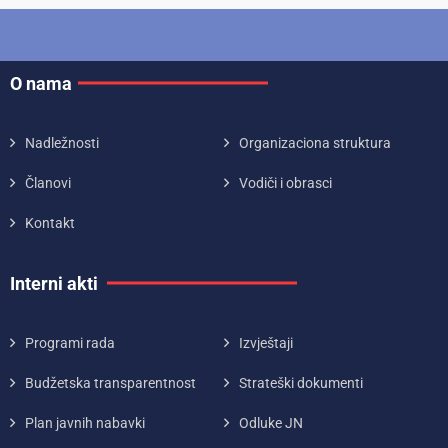
O nama
Nadležnosti
Organizaciona struktura
Članovi
Vodiči i obrasci
Kontakt
Interni akti
Programi rada
Izvještaji
Budžetska transparentnost
Strateški dokumenti
Plan javnih nabavki
Odluke JN