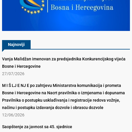
Konkurencijsko Vijeće BiH
Najnoviji
Vanja Malidžan imenovan za predsjednika Konkurencijskog vijeća
Bosne i Hercegovine
27/07/2026
M I Š LJ E NJ E po zahtjevu Ministarstva komunikacija i prometa
Bosne i Hercegovine na Nacrt pravilnika o izmjenama i dopunama
Pravilnika o postupku usklađivanja i registracije redova vožnje,
načinu i postupku izdavanja dozvole i obrascu dozvole
12/06/2026
Saopštenje za javnost sa 45. sjednice