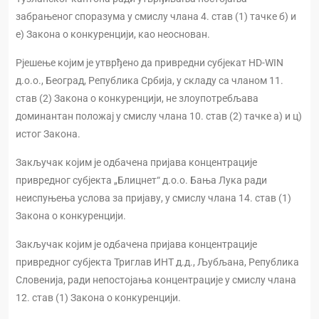
забрањеног споразума у смислу члана 4. став (1) тачке б) и
е) Закона о конкуренцији, као неоснован.
Рјешење којим је утврђено да привредни субјекат HD-WIN
д.о.о., Београд, Република Србија, у складу са чланом 11.
став (2) Закона о конкуренцији, не злоупотребљава
доминантан положај у смислу члана 10. став (2) тачке а) и ц)
истог Закона.
Закључак којим је одбачена пријава концентрације
привредног субјекта „Блицнет“ д.о.о. Бања Лука ради
неиспуњења услова за пријаву, у смислу члана 14. став (1)
Закона о конкуренцији.
Закључак којим је одбачена пријава концентрације
привредног субјекта Триглав ИНТ д.д., Љубљана, Република
Словенија, ради непостојања концентрације у смислу члана
12. став (1) Закона о конкуренцији.