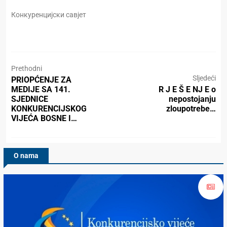
Конкуренцијски савјет
Prethodni
Sljedeći
PRIOPĆENJE ZA
MEDIJE SA 141.
R J E Š E NJ E o
SJEDNICE
nepostojanju
KONKURENCIJSKOG
zloupotrebe…
VIJEĆA BOSNE I…
O nama