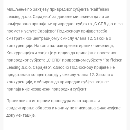
Мишљење по Захтјеву привредног субјекта “Raiffeisen
Leasing д.о.о. Сарајево“ за давање мишљења да ли се
намјеравано припајање привредног субјекта „С-СПВ д.о.о. за
промет и услуге Сарајево“ Подносиоцу пријаве треба
сматрати концентрацијом у смислу члана 12. Закона о
конкуренцији. Након анализе презентираних чињеница,
Конкуренцијски савјет је утврдио да припајање повезаног
привредног субјекта „С-СПВ“ привредном субјекту “Raiffeisen
Leasing д.о.о. Сарајево“, односно Подносиоцу пријаве, не
представља концентрацију у смислу члана 12. Закона о
конкуренцији, с обзиром да привредни субјект који се
припаја није независни привредни субјект.
Правилник о интерним процедурама стварања и
евидентирања обавеза и начину потписивања финансијске
документације.