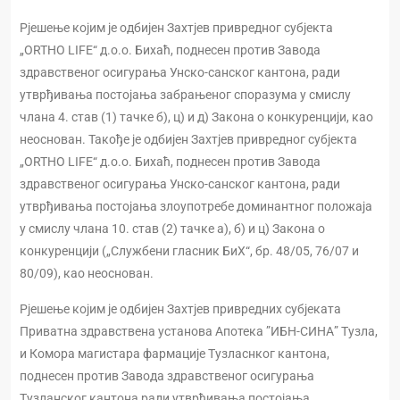
Рјешење којим је одбијен Захтјев привредног субјекта
„ORTHO LIFE“ д.о.о. Бихаћ, поднесен против Завода
здравственог осигурања Унско-санског кантона, ради
утврђивања постојања забрањеног споразума у смислу
члана 4. став (1) тачке б), ц) и д) Закона о конкуренцији, као
неоснован. Такође је одбијен Захтјев привредног субјекта
„ORTHO LIFE“ д.о.о. Бихаћ, поднесен против Завода
здравственог осигурања Унско-санског кантона, ради
утврђивања постојања злоупотребе доминантног положаја
у смислу члана 10. став (2) тачке а), б) и ц) Закона о
конкуренцији („Службени гласник БиХ“, бр. 48/05, 76/07 и
80/09), као неоснован.
Рјешење којим је одбијен Захтјев привредних субјеката
Приватна здравствена установа Апотека ”ИБН-СИНА” Тузла,
и Комора магистара фармације Тузласнког кантона,
поднесен против Завода здравственог осигурања
Тузланског кантона ради утврђивања постојања