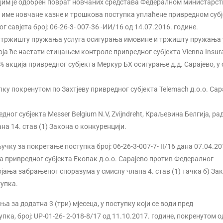
ојим је одобрен поврат новчаних средстава Федералном министарст
а име новчане казне и трошкова поступка уплаћене привредном субј
 савјета број: 06-26-3- 007-36 -ИИ/16 од 14.07.2016. године.
на тржишту пружања услуга осигурања имовине и тржишту пружања 
ја ће настати стицањем контроле привредног субјекта Vienna Insur
% акција привредног субјекта Меркур БХ осигурање д.д. Сарајево, у
пку покренутом по Захтјеву привредног субјекта Telemach д.о.о. Сар
ног субјекта Messer Belgium N.V, Zvijndreht, Краљевина Белгија, ра
на 14. став (1) Закона о конкуренцији.
ку за покретање поступка број: 06-26-3-007-7- II/16 дана 07.04.20
пка привредног субјекта Екопак д.о.о. Сарајево против Федералног
ања забрањеног споразума у смислу члана 4. став (1) тачка б) Зак
тупка.
за додатна 3 (три) мјесеца, у поступку који се води пред
а, број: UP-01-26- 2-018-8/17 од 11.10.2017. године, покренутом о