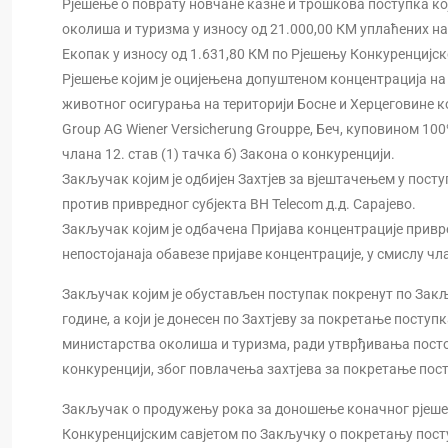
Рјешење о поврату новчане казне и трошкова поступка к
околиша и туризма у износу од 21.000,00 КМ уплаћених н
Екопак у износу од 1.631,80 КМ по Рјешењу Конкуренцијског
Рјешење којим је оцијењена допуштеном концентрација 
животног осигурања на територији Босне и Херцеговине ко
Group AG Wiener Versicherung Grouppe, Беч, куповином 100
члана 12. став (1) тачка б) Закона о конкуренцији.
Закључак којим је одбијен Захтјев за вјештачењем у посту
против привредног субјекта BH Telecom д.д. Сарајево.
Закључак којим је одбачена Пријава концентрације привред
непостојанаја обавезе пријаве концентрације, у смислу чла
Закључак којим је обустављен поступак покренут по Закључ
године, а који је донесен по Захтјеву за покретање посту
министарства околиша и туризма, ради утврђивања постој
конкуренцији, због повлачења захтјева за покретање пос
Закључак о продужењу рока за доношење коначног рјешења 
Конкуренцијским савјетом по Закључку о покретању поступк