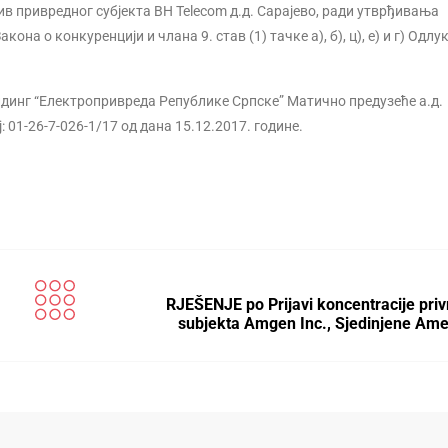
тив привредног субјекта BH Telecom д.д. Сарајево, ради утврђивања
на о конкуренцији и члана 9. став (1) тачке а), б), ц), е) и г) Одлук
динг “Електропривреда Републике Српске” Матично предузеће а.д.
01-26-7-026-1/17 од дана 15.12.2017. године.
RJEŠENJE po Prijavi koncentracije pri
subjekta Amgen Inc., Sjedinjene Am