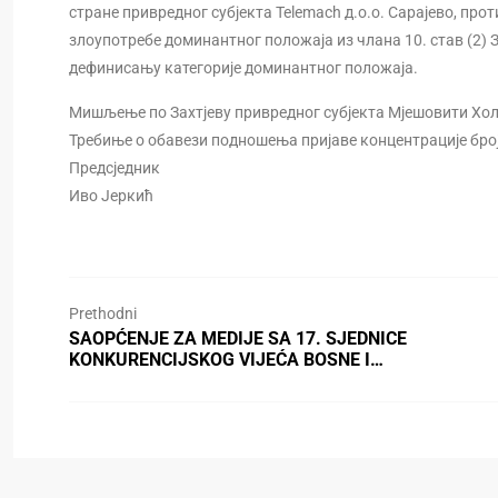
стране привредног субјекта Telemach д.о.о. Сарајево, про
злоупотребе доминантног положаја из члана 10. став (2) Зако
дефинисању категорије доминантног положаја.
Мишљење по Захтјеву привредног субјекта Мјешовити Хол
Требиње о обавези подношења пријаве концентрације број: 
Предсједник
Иво Јеркић
Prethodni
SAOPĆENJE ZA MEDIJE SA 17. SJEDNICE
KONKURENCIJSKOG VIJEĆA BOSNE I…