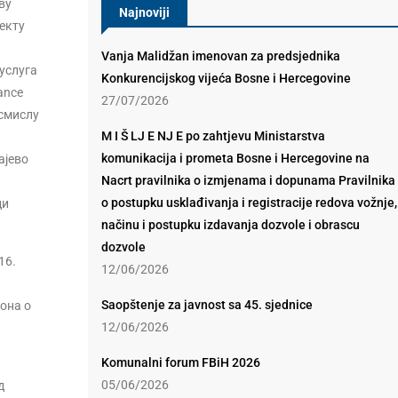
ву
Najnoviji
екту
Vanja Malidžan imenovan za predsjednika
услуга
Konkurencijskog vijeća Bosne i Hercegovine
ance
27/07/2026
 смислу
M I Š LJ E NJ E po zahtjevu Ministarstva
komunikacija i prometa Bosne i Hercegovine na
ајево
Nacrt pravilnika o izmjenama i dopunama Pravilnika
o postupku usklađivanja i registracije redova vožnje,
ди
načinu i postupku izdavanja dozvole i obrascu
dozvole
16.
12/06/2026
Saopštenje za javnost sa 45. sjednice
она о
12/06/2026
Komunalni forum FBiH 2026
05/06/2026
д