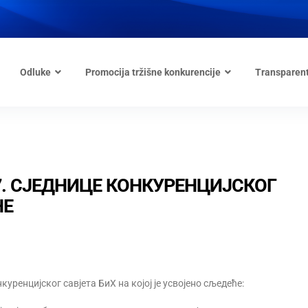
Odluke
Promocija tržišne konkurencije
Transparen
7. СЈЕДНИЦЕ КОНКУРЕНЦИЈСКОГ
НЕ
нкуренцијског савјета БиХ на којој је усвојено сљедеће: