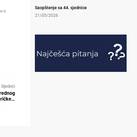
Saopštenje sa 44. sjednice
е о
21/05/2026
Sljedeći
vrednog
eričke…