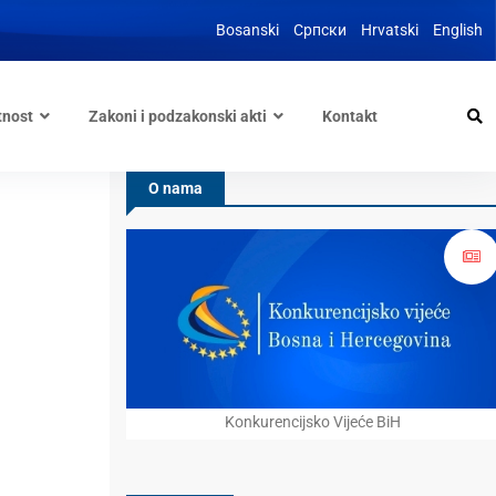
Bosanski
Српски
Hrvatski
English
tnost
Zakoni i podzakonski akti
Kontakt
O nama
Konkurencijsko Vijeće BiH