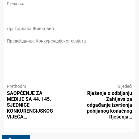
Рјешења.
гђа Гордана Живковић
Предсједница Конкуренцијског савјета
Prethodni
Sljedeći
SAOPĆENJE ZA
Rješenje o odbijanju
MEDIJE SA 44. i 45.
Zahtjeva za
SJEDNICE
odgađanje izvršenja
KONKURENCIJSKOG
pobijanog konačnog
VIJEĆA…
Rješenja…