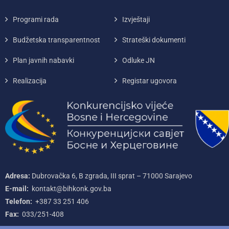
Programi rada
Izvještaji
Budžetska transparentnost
Strateški dokumenti
Plan javnih nabavki
Odluke JN
Realizacija
Registar ugovora
Adresa:
Dubrovačka 6, B zgrada, III sprat – 71000‌ Sarajevo
E-mail:
kontakt@bihkonk.gov.ba
Telefon:
+387‌ 33‌ 251‌ 406
Fax:
033/251-408