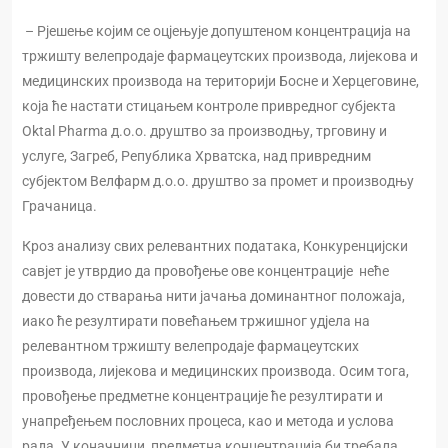
– Рјешење којим се оцјењује допуштеном концентрација на
тржишту велепродаје фармацеутских производа, лијекова и
медицинских производа на територији Босне и Херцеговине,
која ће настати стицањем контроле привредног субјекта
Oktal Pharma д.о.о. друштво за производњу, трговину и
услуге, Загреб, Република Хрватска, над привредним
субјектом Велфарм д.о.о. друштво за промет и производњу
Грачаница.
Кроз анализу свих релевантних података, Конкуренцијски
савјет је утврдио да провођење ове концентрације неће
довести до стварања нити јачања доминантног положаја,
иако ће резултирати повећањем тржишног удјела на
релевантном тржишту велепродаје фармацеутских
производа, лијекова и медицинских производа. Осим тога,
провођење предметне концентрације ће резултирати и
унапређењем пословних процеса, као и метода и услова
рада. У коначници, предметна концентрација би требала