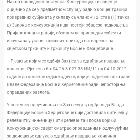
Након проведеног поступка, Конкуренцијски савјет је
оцијенио да се у предметном случају ради о концентрацији
привредних субјеката у складу са чланом 12. став (1) тачка
ц) Закона о конкуренцији и да постоји обавеза подношења
Пријаве концентрације, обзиром да привредни субјекти
испуњавају услов годишњег прихода оствареног на
свјетском тржишту и тржишту Босне и Херцеговине.
– Рјешење којим се одбија Захтјев за одгађање извршења
коначног Рјешења бр: 04-26-3-027-38-ИИ/11 од 04.10.2012.
године до коначне судске одлуке, који је поднесен од стране
Владе Федерације Босне и Херцеговине ради непостојања
оправданих разлога.
У поступку одлучивања по Захтјеву је утврђено да Влада
Федерације Босне и Херцеговине није доставила нити једну
релевантну чињеницу нити релевантан доказ који би
Конкуренцијски савјет сматрао оправданим и одлучујућим
за доношење одлуке о одгађању извршења коначног