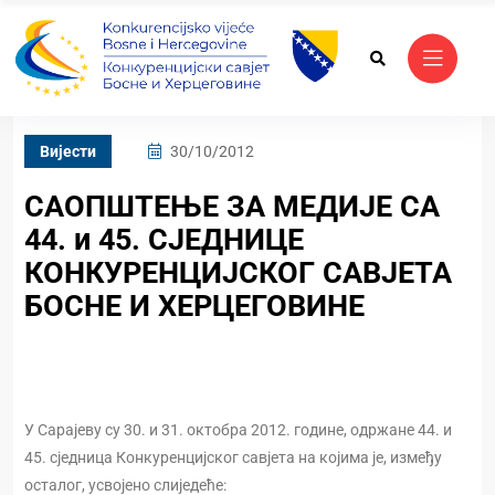
Вијести
30/10/2012
САОПШТЕЊЕ ЗА МЕДИЈЕ СА
44. и 45. СЈЕДНИЦЕ
КОНКУРЕНЦИЈСКОГ САВЈЕТА
БОСНЕ И ХЕРЦЕГОВИНЕ
У Сарајеву су 30. и 31. октобра 2012. године, одржане 44. и
45. сједница Конкуренцијског савјета на којима је, између
осталог, усвојено слиједеће: