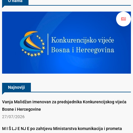
O nama
Konkurencijsko Vijeće BiH
Najnoviji
Vanja Malidžan imenovan za predsjednika Konkurencijskog vijeća
Bosne i Hercegovine
27/07/2026
M I Š LJ E NJ E po zahtjevu Ministarstva komunikacija i prometa