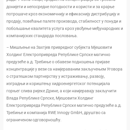
донијети и непосредне погодности и користи и за крајње
потрошаче кроз економичнију и ефикаснију дистрибуцију и
продају, повећање палете производа, стабилност у понуди и
побољшање квалитета услуга кроз увођење међународних и
компанијских стандарда пословања.
– Мишљење на Захтјев привредног субјекта Мјешовити
Холдинг Електропривреда Републике Српске матично
предузеће а.д. Требиње о обавези подношења пријаве
концентрације у вези са намјераваним закључењем Уговора
о стратешком партнерству у истраживању, развоју,
изградњи и кориштењу хидроенергетског потенцијала
горњег слива ријеке Дрине, а који намјеравају закључити
Влада Републике Српске, Мјешовити Холдинг
Електропривреда Републике Српске матично предузеће а.д.
Требиње и компанија RWE Innogy GmbH, друштво са
ограниченом одговорношћу.